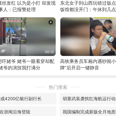
丝发红 以为是小灯 却发现
东北女子到山西玩错过饭点
当事人：已报警处理
饭馆都没开门：午休到几点
00:12
想吓姥爷 姥爷一眼看穿却配
高铁乘务员车厢内遇吵闹小
：姥爷的演技我打满分
牌”后开启一键静音
热门搜索
成4200亿银行副行长
胡塞武装袭扰红海航运行动
在浙闽沿海登陆
我国编制完成新版全月地质