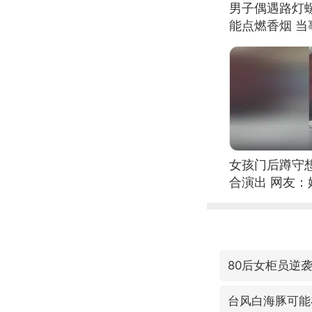
男子偶遇路灯螺
能点燃香烟 
女孩门后蹲守
合演出 网友
80后女柜员逆袭
台风白海豚可能