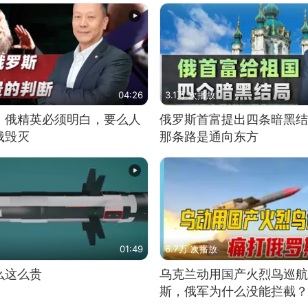
04:26
3.1万 次播放
：俄精英必须明白，要么人
俄罗斯首富提出四条暗黑结
俄毁灭
那条路是通向东方
01:49
6.7万 次播放
么这么贵
乌克兰动用国产火烈鸟巡航
斯，俄军为什么没能拦截？