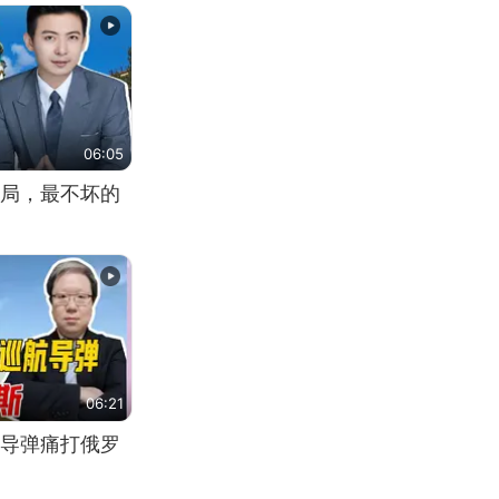
06:05
局，最不坏的
06:21
导弹痛打俄罗