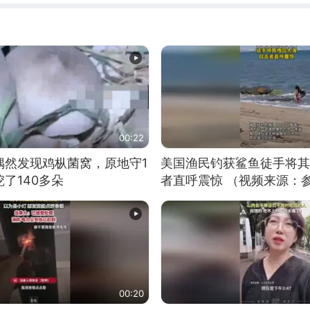
00:22
偶然发现鸡枞菌窝，原地守1
美国渔民钓获鲨鱼徒手将其
了140多朵
者直呼震惊 （视频来源：
00:20