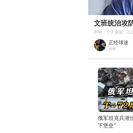
00:00
文班统治攻
声明：个人原创，仅
正经球迷
吉林
3636 次播放
俄军坦克兵潜伏
下堡垒”