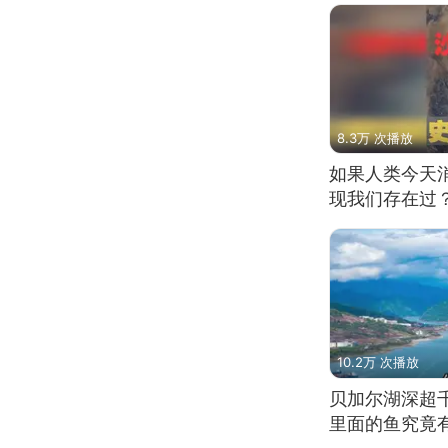
8.3万 次播放
如果人类今天
现我们存在过
10.2万 次播放
贝加尔湖深超
里面的鱼究竟