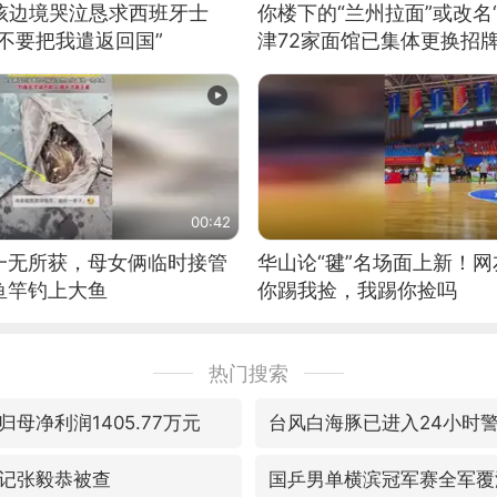
男孩边境哭泣恳求西班牙士
你楼下的“兰州拉面”或改名
不要把我遣返回国”
津72家面馆已集体更换招
00:42
一无所获，母女俩临时接管
华山论“毽”名场面上新！
鱼竿钓上大鱼
你踢我捡，我踢你捡吗
热门搜索
母净利润1405.77万元
台风白海豚已进入24小时
记张毅恭被查
国乒男单横滨冠军赛全军覆