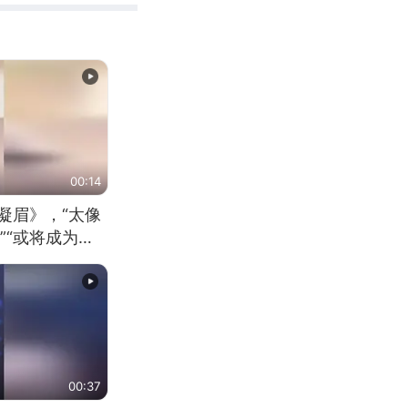
00:14
凝眉》，“太像
”“或将成为首
（来源：新华每
00:37