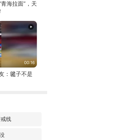
“青海拉面”，天
牌
00:16
网友：毽子不是
警戒线
没