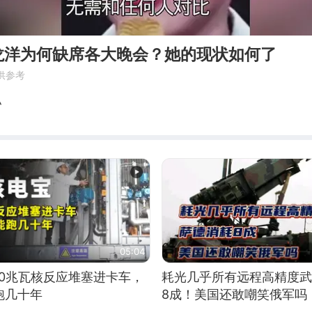
龙洋为何缺席各大晚会？她的现状如何了
供参考
私
05:04
10兆瓦核反应堆塞进卡车，
耗光几乎所有远程高精度武
跑几十年
8成！美国还敢嘲笑俄军吗