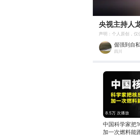
00:00
央视主持人
声明：个人原创，仅
倔强到自
四川
8.5万 次播放
中国科学家把
加一次燃料能