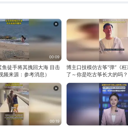
00:09
鲨鱼徒手将其拽回大海 目击
博主口技模仿古筝“弹”《枉
（视频来源：参考消息）
了～你是吃古筝长大的吗？
位考级不带古筝的选手。”
日电讯）
00:19