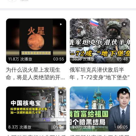
11.8万 次播放
03:55
3636 次播放
05:48
为什么说火星上发现生
俄军坦克兵潜伏敌后半
命，将是人类绝望的开
年，T-72变身“地下堡垒”
始？
8.3万 次播放
05:04
3.0万 次播放
06:05