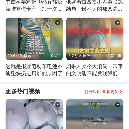
中国科学家把10兆瓦核反
俄罗斯首富提出四条暗黑
应堆塞进卡车，加一次燃
结局，最不坏的那条路是
料能跑几十年
通向东方
19.6万 次播放
01:29
8.2万 次播放
04:05
这就是报废电动车电池不
如果人类今天消失，未来
能整块扔进熔炉的原因了
的文明能不能发现我们存
在过？
更多热门视频
打开应用 查看更多