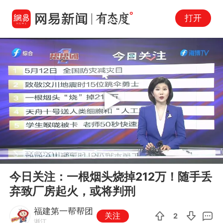
打开
Play
00:00
09:13
En
今日关注：一根烟头烧掉212万！随手丢
fu
弃致厂房起火，或将判刑
福建第一帮帮团
关注
2
浙江