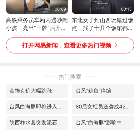
00:09
00:13
高铁乘务员车厢内遇吵闹
东北女子到山西玩错过饭
小孩，亮出“王牌”后开启
点，找了十几个饭馆都没
一键静音
开门：午休到几点
打开网易新闻，查看更多热门视频
热门搜索
金饰克价大幅跳涨
台风“鲸鱼”停编
台风白海豚即将进入48小时警戒线
80后女柜员逆袭成4200亿银行副行长
陕西柞水县突发泥石流致1死2失联
台风“白海豚”影响中国已成定局