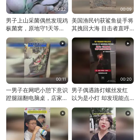
00:22
00:09
男子上山采菌偶然发现鸡
美国渔民钓获鲨鱼徒手将
枞菌窝，原地守1天等它
其拽回大海 目击者直呼
长大：挖了140多朵
震惊 （视频来源：参考
消息）
00:11
00:20
一男子在网吧小憩下意识
男子偶遇路灯螺丝发红
蹬腿踹翻电脑桌，店家3
以为是小灯 却发现能点
台显示器与机械臂损坏
燃香烟 当事人：已报警
处理