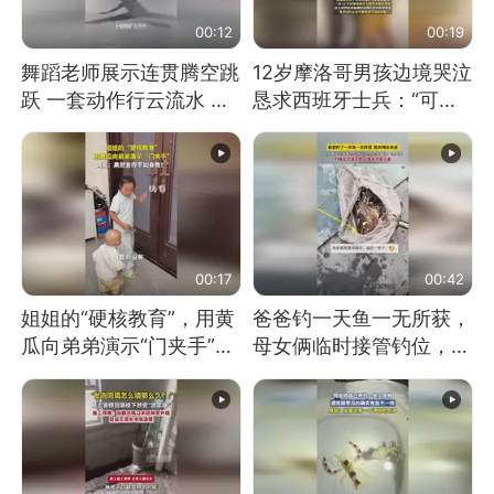
00:12
00:19
舞蹈老师展示连贯腾空跳
12岁摩洛哥男孩边境哭泣
跃 一套动作行云流水 节
恳求西班牙士兵：“可不
奏感拉满 网友：怎么做
可以不要把我遣返回国”
到又舞又武的？
00:17
00:42
姐姐的“硬核教育”，用黄
爸爸钓一天鱼一无所获，
瓜向弟弟演示“门夹手”，
母女俩临时接管钓位，用
网友：果然言传不如身
玩具鱼竿钓上大鱼
教！