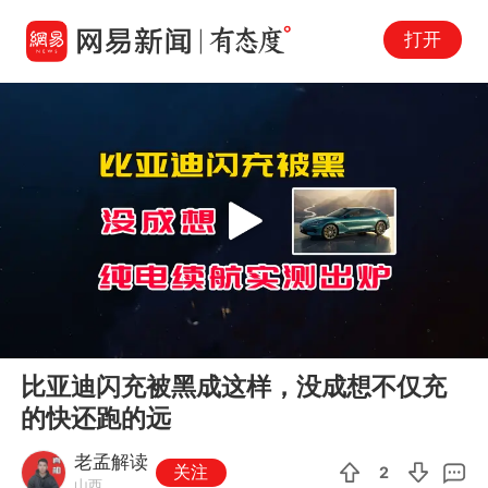
打开
Play
00:00
01:56
En
比亚迪闪充被黑成这样，没成想不仅充
fu
的快还跑的远
老孟解读
关注
2
山西