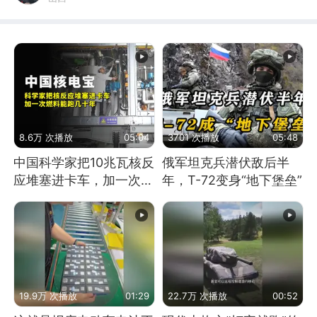
8.6万 次播放
05:04
3701 次播放
05:48
中国科学家把10兆瓦核反
俄军坦克兵潜伏敌后半
应堆塞进卡车，加一次燃
年，T-72变身“地下堡垒”
料能跑几十年
19.9万 次播放
01:29
22.7万 次播放
00:52