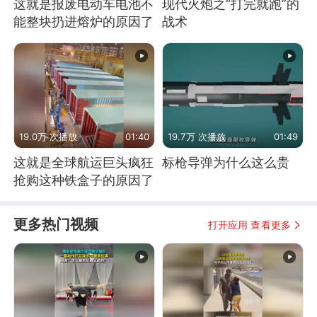
这就是报废电动车电池不
现代火炮之“打完就跑”的
能整块扔进熔炉的原因了
战术
19.0万 次播放
01:40
19.7万 次播放
01:49
这就是全球航运巨头疯狂
标枪导弹为什么这么贵
抢购这种铁盒子的原因了
更多热门视频
打开应用 查看更多