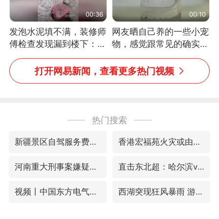
00:36
00:10
发泡水泥填不满，装修师
网友晒自己养的一些小宠
傅检查发现漏到楼下：出
物，感觉跟常见的确实有
风口未延伸到外墙
些不一样
打开网易新闻，查看更多热门视频
热门搜索
新疆景区自驾服务费改为按车收费
香港宏福苑火灾或由烟头引起
河南重大刑事案嫌疑人落网
直击东北超：哈尔滨vs通辽
视频丨中国东方电气集团原党组副书记、董事宋致远被查
西湖突现狂风暴雨 游客瞬间被浇透