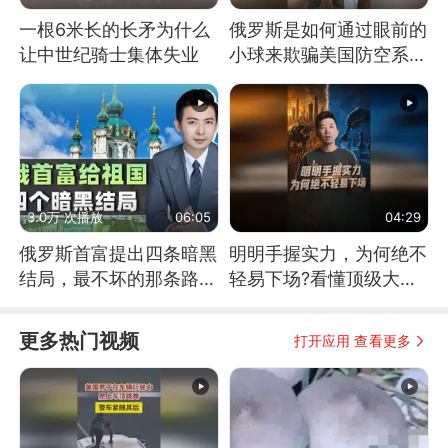
一根6米长的长矛为什么
俄罗斯是如何通过眼前的
让中世纪骑士集体失业
小球来欺骗美国防空系统
的
3.0万 次播放
06:05
04:29
俄罗斯首富提出四条暗黑
明明手握实力，为何绝不
结局，最不坏的那条路是
轻易下场?看懂顶级大国
通向东方
谋略
更多热门视频
打开应用 查看更多