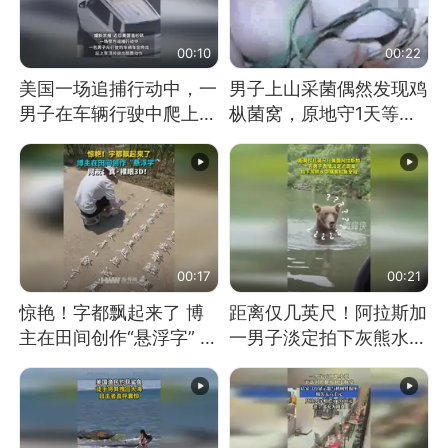
00:10
00:22
美国一场追捕行动中，一
男子上山采菌偶然发现鸡
男子在车辆行驶中爬上车
枞菌窝，原地守1天等它
顶跳舞。（新京报）
长大：挖了140多朵
00:17
00:21
惊艳！字都飘起来了 博
距离仅几英尺！阿拉斯加
主在田间创作“悬浮字” 网
一男子淡定拍下灰熊水中
友：真·裸眼3D！
捕食鲑鱼全程