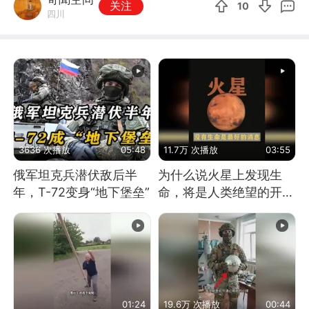
关注
10
四川
3636 次播放
05:48
11.7万 次播放
03:55
俄军坦克兵潜伏敌后半
为什么说火星上发现生
年，T-72变身“地下堡垒”
命，将是人类绝望的开
始？
01:24
19.6万 次播放
00:44