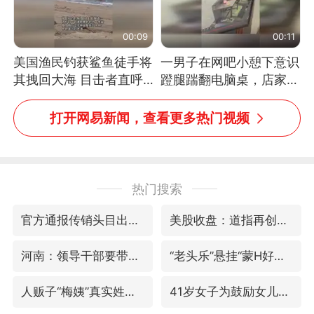
00:09
00:11
美国渔民钓获鲨鱼徒手将
一男子在网吧小憩下意识
其拽回大海 目击者直呼
蹬腿踹翻电脑桌，店家3
震惊 （视频来源：参考
台显示器与机械臂损坏
消息）
打开网易新闻，查看更多热门视频
热门搜索
官方通报传销头目出狱办书院
美股收盘：道指再创历史新高
河南：领导干部要带头休假
“老头乐”悬挂“蒙H好几个8”上路
人贩子“梅姨”真实姓名曝光
41岁女子为鼓励女儿考研上岸985