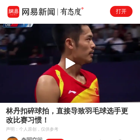
打开
Play
00:00
01:13
En
林丹扣碎球拍，直接导致羽毛球选手更
fu
改比赛习惯！
声明：个人原创，仅供参考
奇聞空间