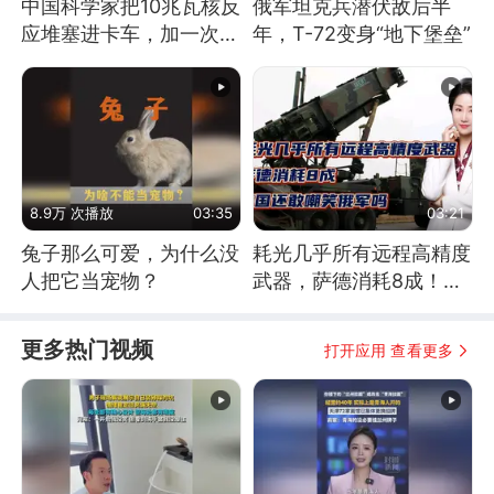
中国科学家把10兆瓦核反
俄军坦克兵潜伏敌后半
应堆塞进卡车，加一次燃
年，T-72变身“地下堡垒”
料能跑几十年
8.9万 次播放
03:35
03:21
兔子那么可爱，为什么没
耗光几乎所有远程高精度
人把它当宠物？
武器，萨德消耗8成！美
国还敢嘲笑俄军吗
更多热门视频
打开应用 查看更多