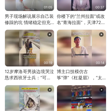
01:05
00:37
男子现场解说展示自己装
你楼下的“兰州拉面”或改
修踩的坑 情绪稳定但充
名“青海拉面”，天津72家
满无奈 每处都有精心设
面馆已集体更换招牌
计 但每处都有瑕疵 网
友：一开始我没笑 但看
到洗手盆我没绷住
00:19
00:14
12岁摩洛哥男孩边境哭泣
博主口技模仿古
恳求西班牙士兵：“可不
筝“弹”《枉凝眉》，“太
可以不要把我遣返回国”
像了～你是吃古筝长大的
吗？”“或将成为首位考级
不带古筝的选手。”（来
源：新华每日电讯）