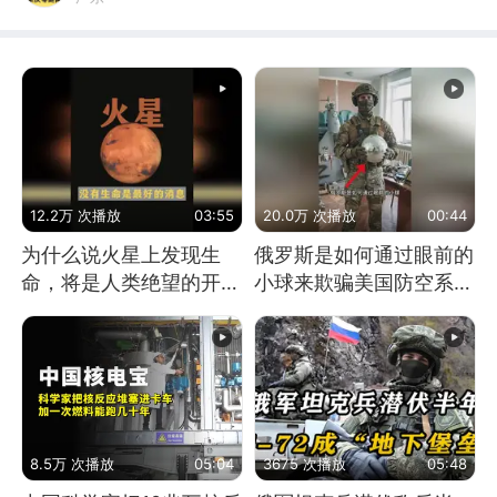
12.2万 次播放
03:55
20.0万 次播放
00:44
为什么说火星上发现生
俄罗斯是如何通过眼前的
命，将是人类绝望的开
小球来欺骗美国防空系统
始？
的
8.5万 次播放
05:04
3675 次播放
05:48