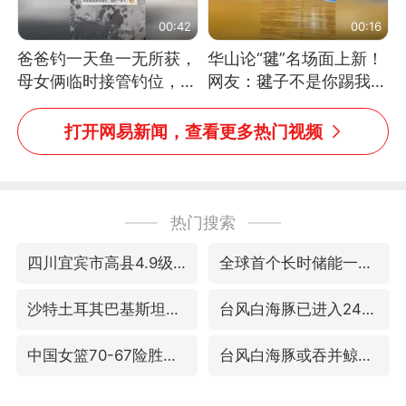
00:42
00:16
爸爸钓一天鱼一无所获，
华山论“毽”名场面上新！
母女俩临时接管钓位，用
网友：毽子不是你踢我
玩具鱼竿钓上大鱼
捡，我踢你捡吗
打开网易新闻，查看更多热门视频
热门搜索
四川宜宾市高县4.9级地震致1人死亡
全球首个长时储能一体化产业园量产
沙特土耳其巴基斯坦签署共同防务协议
台风白海豚已进入24小时警戒线
中国女篮70-67险胜尼日利亚女篮
台风白海豚或吞并鲸鱼 登陆地点更新