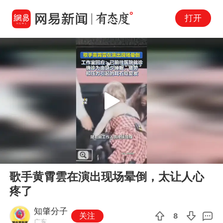
打开
Play
00:00
00:13
En
歌手黄霄雲在演出现场晕倒，太让人心
fu
疼了
知肇分子
关注
8
广东