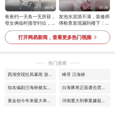
00:42
00:36
爸爸钓一天鱼一无所获，
发泡水泥填不满，装修师
母女俩临时接管钓位，用
傅检查发现漏到楼下：出
玩具鱼竿钓上大鱼
风口未延伸到外墙
打开网易新闻，查看更多热门视频
热门搜索
西湖突现狂风暴雨 游客瞬间被浇透
峰哥 汪海林
知名编剧汪海林被实名举报偷税漏税
白海豚将正面袭击贯穿浙江
黄金创今年来最大单周涨幅
河南重大刑事案嫌疑人落网