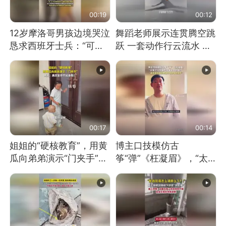
00:19
00:12
12岁摩洛哥男孩边境哭泣
舞蹈老师展示连贯腾空跳
恳求西班牙士兵：“可不
跃 一套动作行云流水 节
可以不要把我遣返回国”
奏感拉满 网友：怎么做
到又舞又武的？
00:17
00:14
姐姐的“硬核教育”，用黄
博主口技模仿古
瓜向弟弟演示“门夹手”，
筝“弹”《枉凝眉》，“太
网友：果然言传不如身
像了～你是吃古筝长大的
教！
吗？”“或将成为首位考级
不带古筝的选手。”（来
源：新华每日电讯）