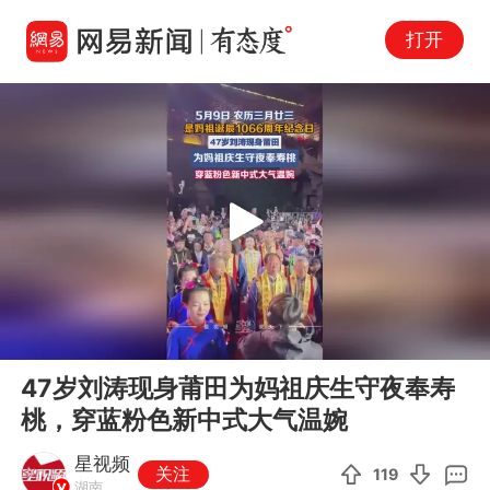
打开
Play
00:00
00:11
En
47岁刘涛现身莆田为妈祖庆生守夜奉寿
fu
桃，穿蓝粉色新中式大气温婉
星视频
关注
119
湖南