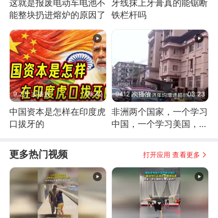
这就是报废电动车电池不
牙线抹上牙膏真的能锯断
能整块扔进熔炉的原因了
铁栏杆吗
9.2万 次播放
06:42
9412 次播放
03:23
中国资本是怎样在印度虎
非洲两个国家，一个学习
口拔牙的
中国，一个学习美国，结
果怎么样了？
更多热门视频
打开应用 查看更多