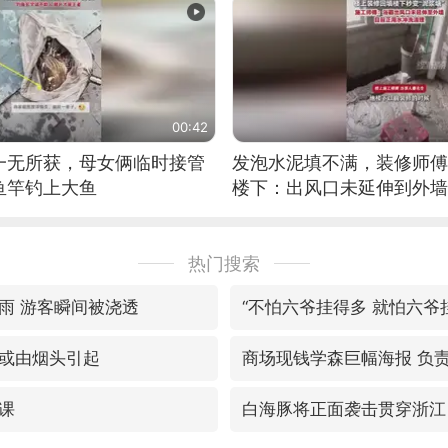
00:42
一无所获，母女俩临时接管
发泡水泥填不满，装修师傅
鱼竿钓上大鱼
楼下：出风口未延伸到外墙
热门搜索
雨 游客瞬间被浇透
“不怕六爷挂得多 就怕六爷
或由烟头引起
商场现钱学森巨幅海报 负
课
白海豚将正面袭击贯穿浙江