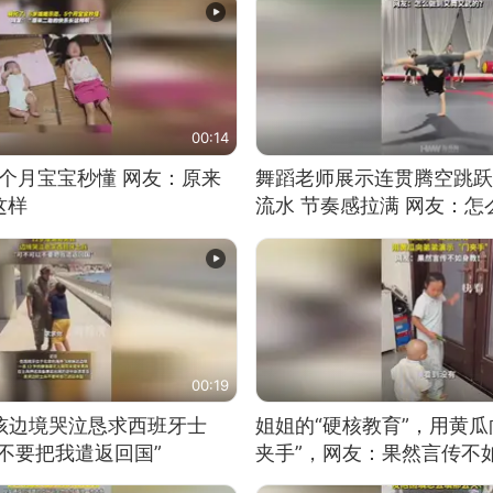
00:14
5个月宝宝秒懂 网友：原来
舞蹈老师展示连贯腾空跳跃
这样
流水 节奏感拉满 网友：
的？
00:19
男孩边境哭泣恳求西班牙士
姐姐的“硬核教育”，用黄瓜
不要把我遣返回国”
夹手”，网友：果然言传不