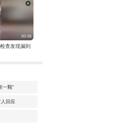
00:36
检查发现漏到
挂一颗”
责人回应