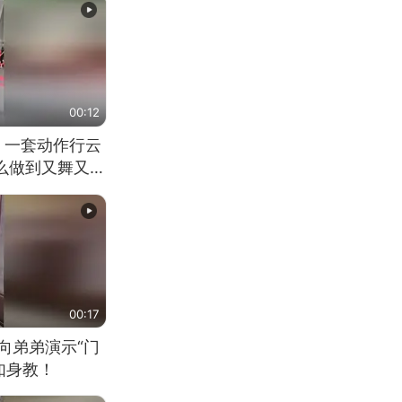
00:12
 一套动作行云
怎么做到又舞又武
00:17
向弟弟演示“门
如身教！