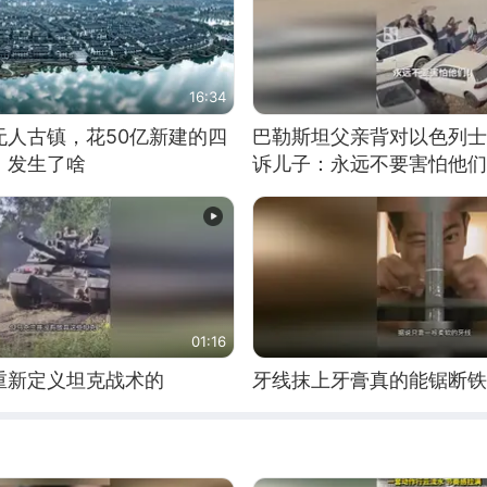
16:34
无人古镇，花50亿新建的四
巴勒斯坦父亲背对以色列士
，发生了啥
诉儿子：永远不要害怕他们
01:16
重新定义坦克战术的
牙线抹上牙膏真的能锯断铁