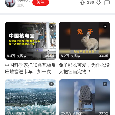
关注
236
重庆
8.4万 次播放
05:04
8.2万 次播放
03:35
中国科学家把10兆瓦核反
兔子那么可爱，为什么没
应堆塞进卡车，加一次燃
人把它当宠物？
料能跑几十年
1.9万 次播放
16:34
25.0万 次播放
00:52