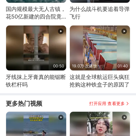
国内规模最大无人古镇，
为什么战斗机要追着导弹
花50亿新建的四合院竟
飞行
没人住，发生了啥
00:50
19.0万 次播放
01:40
牙线抹上牙膏真的能锯断
这就是全球航运巨头疯狂
铁栏杆吗
抢购这种铁盒子的原因了
更多热门视频
打开应用 查看更多