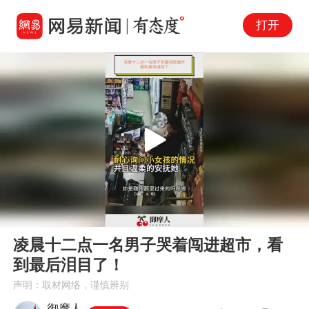
打开
Play
00:00
00:57
En
凌晨十二点一名男子哭着闯进超市，看
fu
到最后泪目了！
声明：取材网络，谨慎辨别
御摩人