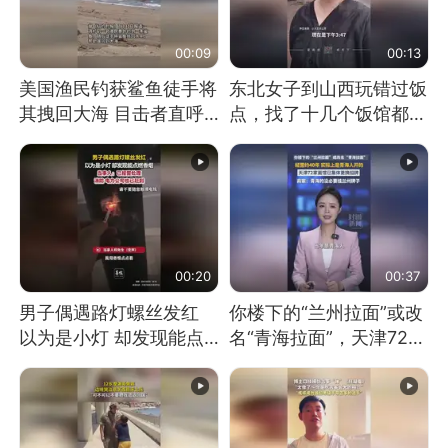
00:09
00:13
美国渔民钓获鲨鱼徒手将
东北女子到山西玩错过饭
其拽回大海 目击者直呼
点，找了十几个饭馆都没
震惊 （视频来源：参考
开门：午休到几点
消息）
00:20
00:37
男子偶遇路灯螺丝发红
你楼下的“兰州拉面”或改
以为是小灯 却发现能点
名“青海拉面”，天津72家
燃香烟 当事人：已报警
面馆已集体更换招牌
处理