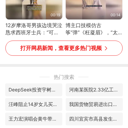
00:19
00:14
12岁摩洛哥男孩边境哭泣
博主口技模仿古
恳求西班牙士兵：“可不
筝“弹”《枉凝眉》，“太
可以不要把我遣返回国”
像了～你是吃古筝长大的
吗？”“或将成为首位考级
打开网易新闻，查看更多热门视频
不带古筝的选手。”（来
源：新华每日电讯）
热门搜索
DeepSeek投资宇树科技意味什么
河南某医院2.33亿工程串标案细节披露
汪峰阻止14岁女儿买大牌
我国货物贸易进出口超30万亿元
王力宏演唱会黄牛带观众藏匿被查获
四川宜宾市高县发生4.9级地震