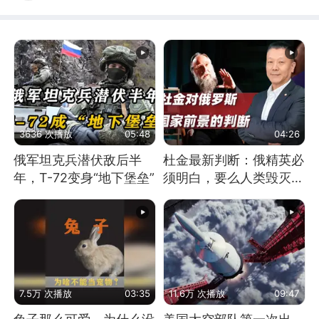
3636 次播放
05:48
04:26
俄军坦克兵潜伏敌后半
杜金最新判断：俄精英必
年，T-72变身“地下堡垒”
须明白，要么人类毁灭，
要么俄毁灭
7.5万 次播放
03:35
11.6万 次播放
09:47