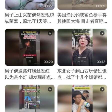
00:22
00:09
男子上山采菌偶然发现鸡
美国渔民钓获鲨鱼徒手将
枞菌窝，原地守1天等它
其拽回大海 目击者直呼
长大：挖了140多朵
震惊 （视频来源：参考
消息）
00:20
00:13
男子偶遇路灯螺丝发红
东北女子到山西玩错过饭
以为是小灯 却发现能点
点，找了十几个饭馆都没
燃香烟 当事人：已报警
开门：午休到几点
处理