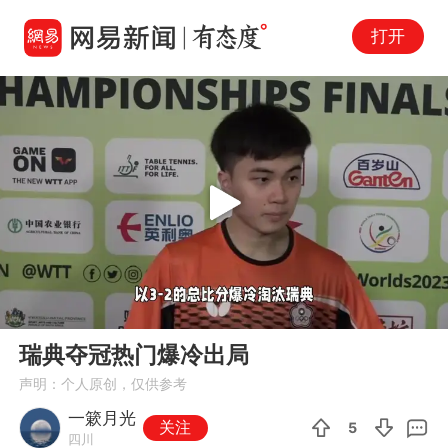
打开
Play
00:00
00:56
En
瑞典夺冠热门爆冷出局
fu
声明：个人原创，仅供参考
一簌月光
关注
5
四川