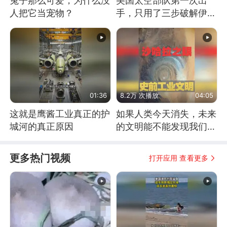
兔子那么可爱，为什么没
美国太空部队第一次出
人把它当宠物？
手，只用了三步破解伊朗
防空
01:36
8.2万 次播放
04:05
这就是鹰酱工业真正的护
如果人类今天消失，未来
城河的真正原因
的文明能不能发现我们存
在过？
更多热门视频
打开应用 查看更多