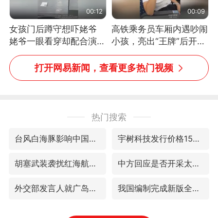
00:12
00:09
女孩门后蹲守想吓姥爷
高铁乘务员车厢内遇吵闹
姥爷一眼看穿却配合演出
小孩，亮出“王牌”后开启
网友：姥爷的演技我打满
一键静音
分
打开网易新闻，查看更多热门视频
热门搜索
台风白海豚影响中国已成定局
宇树科技发行价格150.80元/股
胡塞武装袭扰红海航运行动升级
中方回应是否开采太平洋海底稀土资源
外交部发言人就广岛核爆81周年等答记者问
我国编制完成新版全月地质图