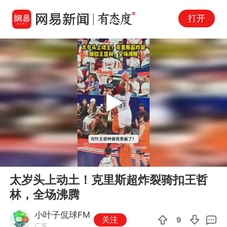
打开
Play
00:00
00:12
En
太岁头上动土！克里斯超炸裂骑扣王哲
fu
林，全场沸腾
小叶子侃球FM
关注
9
广东