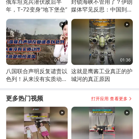
俄军坦克兵潜伏敌后半
封锁海峡不管用了？伊朗
年，T-72变身“地下堡垒”
媒体罕见反思：中国到底
是不是在"拆台"
03:05
01:36
八国联合声明反复谴责以
这就是鹰酱工业真正的护
色列！从来没有实质动
城河的真正原因
作！根源是惧怕美国
更多热门视频
打开应用 查看更多