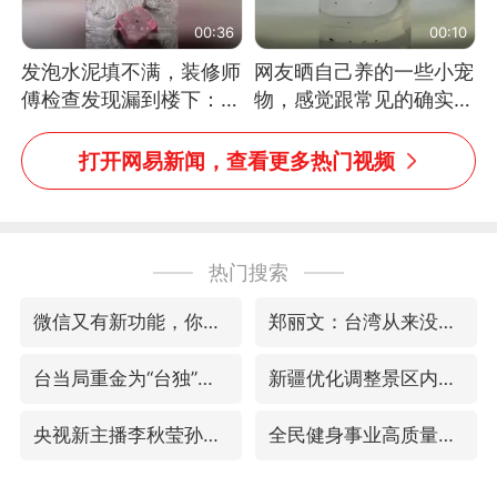
00:36
00:10
发泡水泥填不满，装修师
网友晒自己养的一些小宠
傅检查发现漏到楼下：出
物，感觉跟常见的确实有
风口未延伸到外墙
些不一样
打开网易新闻，查看更多热门视频
热门搜索
微信又有新功能，你可以“撤回”你的撤回了！
郑丽文：台湾从来没有“独立”过
台当局重金为“台独”织“皇帝新衣”
新疆优化调整景区内自驾服务费
央视新主播李秋莹孙亚鹏亮相
全民健身事业高质量发展