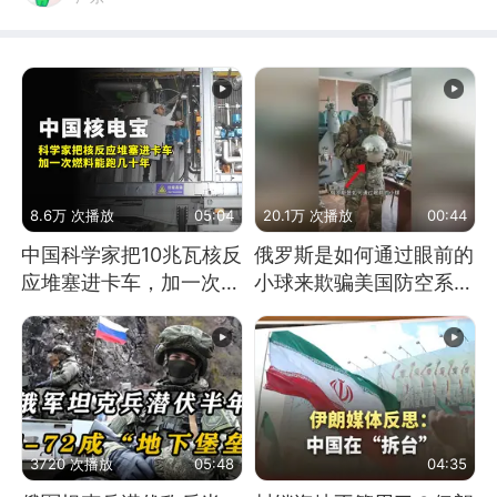
8.6万 次播放
05:04
20.1万 次播放
00:44
中国科学家把10兆瓦核反
俄罗斯是如何通过眼前的
应堆塞进卡车，加一次燃
小球来欺骗美国防空系统
料能跑几十年
的
3720 次播放
05:48
04:35