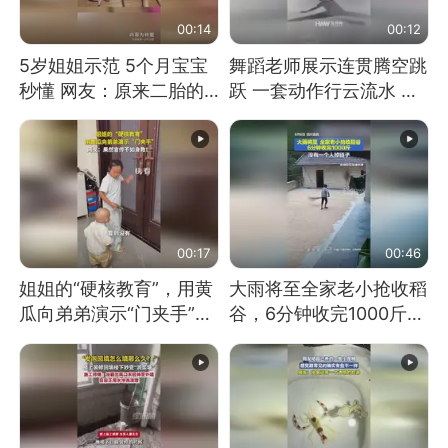
00:14
00:12
5岁姐姐示范 5个月宝宝
舞蹈老师展示连贯腾空跳
秒懂 网友：原来二胎的
跃 一套动作行云流水 节
快乐长这样
奏感拉满 网友：怎么做
到又舞又武的？
00:17
00:46
姐姐的“硬核教育”，用黄
大雨将至全家老小抢收稻
瓜向弟弟演示“门夹手”，
谷，6分钟收完1000斤，
网友：果然言传不如身
没有一个人掉链子
教！