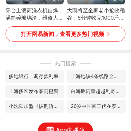
阳台上滚筒洗衣机自爆，
大雨将至全家老小抢收稻
满筒碎玻璃渣，维修人员
谷，6分钟收完1000斤，
称是人为原因，从未见过
没有一个人掉链子
洗衣机自爆
打开网易新闻，查看更多热门视频
热门搜索
多地银行上调存款利率
上海地铁4条线路全线停运
上海多区发布暴雨橙警
白海豚雨量超越利奇马、巴威
小沈阳加盟《披荆斩棘》
20岁中国富二代在泰国被杀
App内播放