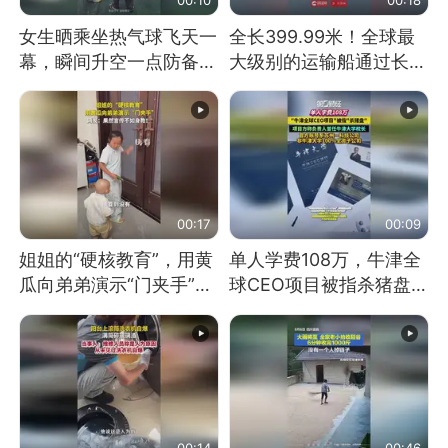
女生晒乘坐热气球飞天一
全长399.99米！全球最
幕，瞬间升空一点防备都
大级别的运输船通过长江
没有
大桥这一幕，太震撼了！
00:17
00:09
姐姐的“硬核教育”，用黄
单人学费108万，牛津全
瓜向弟弟演示“门夹手”，
球CEO项目被指杀猪盘，
网友：果然言传不如身
项目方称负责人曾任牛津
教！
大学校长
00:14
00:46