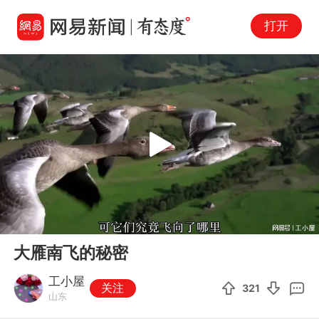
打开
Play
00:00
03:39
En
大雁南飞的秘密
fu
工小屋
关注
321
山东