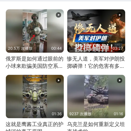
20.5万 次播放
00:44
03:27
俄罗斯是如何通过眼前的
惨无人道，美军对伊朗投
小球来欺骗美国防空系统
掷磷弹！它的危害有多
的
大？
01:36
9237 次播放
01:16
这就是鹰酱工业真正的护
乌克兰是如何重新定义坦