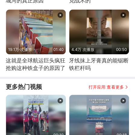
城河的真正原因
克战术的
19.1万 次播放
01:40
4.4万 次播放
00:50
这就是全球航运巨头疯狂
牙线抹上牙膏真的能锯断
抢购这种铁盒子的原因了
铁栏杆吗
更多热门视频
打开应用 查看更多
00:10
00:18