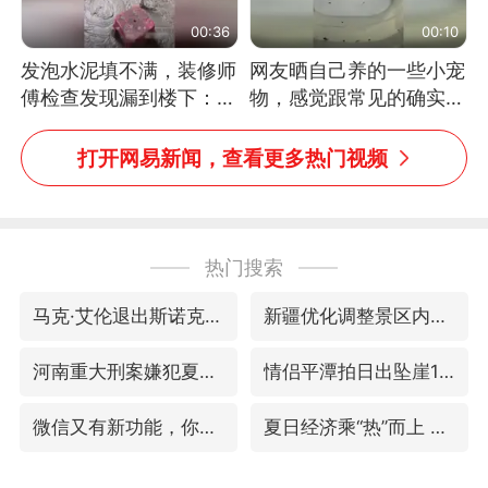
00:36
00:10
发泡水泥填不满，装修师
网友晒自己养的一些小宠
傅检查发现漏到楼下：出
物，感觉跟常见的确实有
风口未延伸到外墙
些不一样
打开网易新闻，查看更多热门视频
热门搜索
马克·艾伦退出斯诺克中国公开赛
新疆优化调整景区内自驾服务费
河南重大刑案嫌犯夏某钢落网
情侣平潭拍日出坠崖1死1伤
微信又有新功能，你可以“撤回”你的撤回了！
夏日经济乘“热”而上 消费市场向“新”而行