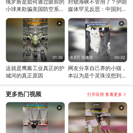
俄罗斯是如何通过眼前的
封锁海峡不管用了？伊朗
小球来欺骗美国防空系统
媒体罕见反思：中国到底
的
是不是在"拆台"
01:36
8.8万 次播放
00:32
这就是鹰酱工业真正的护
网友分享自己养的小猫，
城河的真正原因
本以为是个灵珠没想到是
魔丸
更多热门视频
打开应用 查看更多