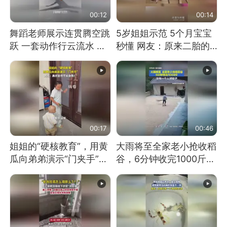
00:12
00:14
舞蹈老师展示连贯腾空跳
5岁姐姐示范 5个月宝宝
跃 一套动作行云流水 节
秒懂 网友：原来二胎的
奏感拉满 网友：怎么做
快乐长这样
到又舞又武的？
00:17
00:46
姐姐的“硬核教育”，用黄
大雨将至全家老小抢收稻
瓜向弟弟演示“门夹手”，
谷，6分钟收完1000斤，
网友：果然言传不如身
没有一个人掉链子
教！