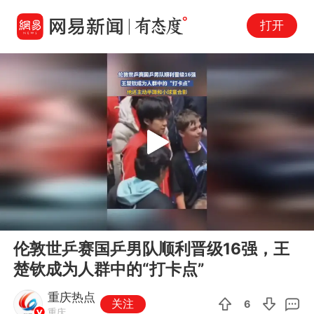
打开
Play
00:00
00:11
En
伦敦世乒赛国乒男队顺利晋级16强，王
fu
楚钦成为人群中的“打卡点”
重庆热点
关注
6
重庆