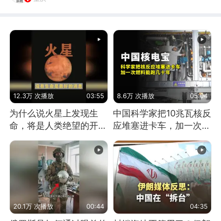
12.3万 次播放
03:55
8.6万 次播放
05:04
为什么说火星上发现生
中国科学家把10兆瓦核反
命，将是人类绝望的开
应堆塞进卡车，加一次燃
始？
料能跑几十年
20.1万 次播放
00:44
04:35