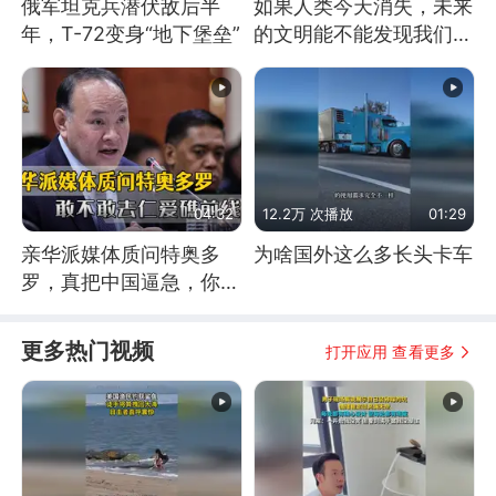
俄军坦克兵潜伏敌后半
如果人类今天消失，未来
年，T-72变身“地下堡垒”
的文明能不能发现我们存
在过？
04:32
12.2万 次播放
01:29
亲华派媒体质问特奥多
为啥国外这么多长头卡车
罗，真把中国逼急，你敢
不敢去仁爱礁前线？
更多热门视频
打开应用 查看更多