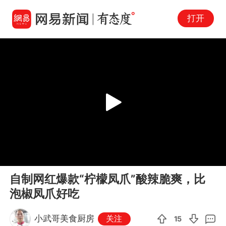
打开
Play
00:00
04:06
En
自制网红爆款“柠檬凤爪”酸辣脆爽，比
fu
泡椒凤爪好吃
小武哥美食厨房
关注
15