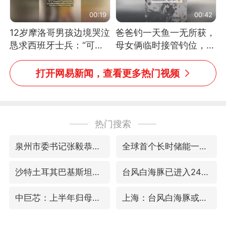
00:19
00:42
12岁摩洛哥男孩边境哭泣
爸爸钓一天鱼一无所获，
恳求西班牙士兵：“可不
母女俩临时接管钓位，用
可以不要把我遣返回国”
玩具鱼竿钓上大鱼
打开网易新闻，查看更多热门视频
热门搜索
泉州市委书记张毅恭被查
全球首个长时储能一体化产业园量产
沙特土耳其巴基斯坦签署共同防务协议
台风白海豚已进入24小时警戒线
中巨芯：上半年归母净利润1405.77万元
上海：台风白海豚或将带来龙卷风