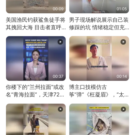
00:09
01:05
美国渔民钓获鲨鱼徒手将
男子现场解说展示自己装
其拽回大海 目击者直呼
修踩的坑 情绪稳定但充
震惊 （视频来源：参考
满无奈 每处都有精心设
消息）
计 但每处都有瑕疵 网
友：一开始我没笑 但看
到洗手盆我没绷住
00:37
00:14
你楼下的“兰州拉面”或改
博主口技模仿古
名“青海拉面”，天津72家
筝“弹”《枉凝眉》，“太
面馆已集体更换招牌
像了～你是吃古筝长大的
吗？”“或将成为首位考级
不带古筝的选手。”（来
源：新华每日电讯）