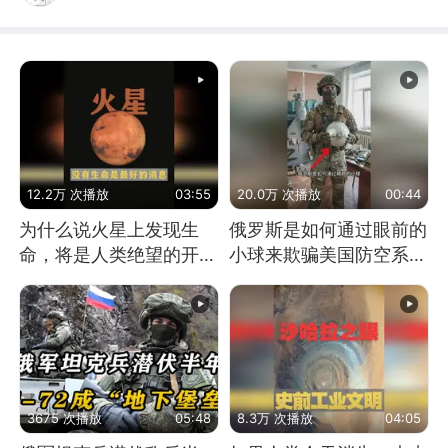
12.2万 次播放
03:55
20.0万 次播放
00:44
为什么说火星上发现生
俄罗斯是如何通过眼前的
命，将是人类绝望的开
小球来欺骗美国防空系统
始？
的
3675 次播放
05:48
8.3万 次播放
04:05