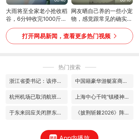
大雨将至全家老小抢收稻
网友晒自己养的一些小宠
谷，6分钟收完1000斤，
物，感觉跟常见的确实有
没有一个人掉链子
些不一样
打开网易新闻，查看更多热门视频
热门搜索
浙江省委书记：该停下的坚决停下来
中国籍豪华游艇富商之子在泰国被杀
杭州机场已取消航班388架次
上海中心千吨“镇楼神器”摆动明显
于东来回应关闭胖东来生活广场店
《披荆斩棘2026》阵容官宣
App内播放