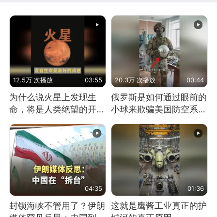
12.5万 次播放
03:55
20.3万 次播放
00:44
为什么说火星上发现生
俄罗斯是如何通过眼前的
命，将是人类绝望的开
小球来欺骗美国防空系统
始？
的
04:35
01:36
封锁海峡不管用了？伊朗
这就是鹰酱工业真正的护