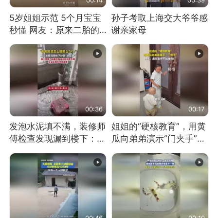
5岁姐姐示范 5个月宝宝
孙子考取上海交大爷爷感
秒懂 网友：原来二胎的
谢亲家母
快乐长这样
00:36
00:17
发泡水泥填不满，装修师
姐姐的“硬核教育”，用黄
傅检查发现漏到楼下：出
瓜向弟弟演示“门夹手”，
风口未延伸到外墙
网友：果然言传不如身
教！
00:46
00:10