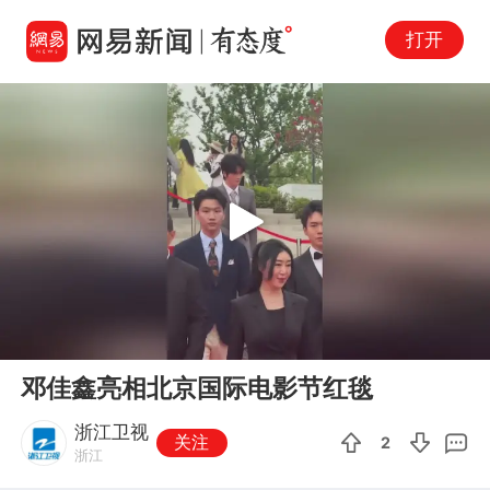
打开
Play
00:00
00:06
En
邓佳鑫亮相北京国际电影节红毯
fu
浙江卫视
关注
2
浙江