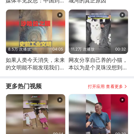
媒体罕见反思：中国到底
城河的真正原因
是不是在"拆台"
8.5万 次播放
04:05
11.2万 次播放
00:32
如果人类今天消失，未来
网友分享自己养的小猫，
的文明能不能发现我们存
本以为是个灵珠没想到是
在过？
魔丸
更多热门视频
打开应用 查看更多
00:14
00:39