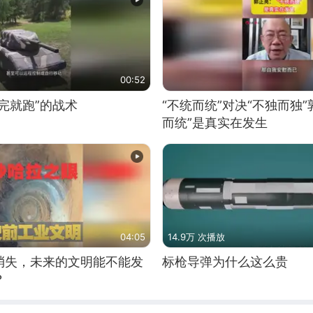
00:52
完就跑”的战术
“不统而统”对决“不独而独”
而统”是真实在发生
04:05
14.9万 次播放
消失，未来的文明能不能发
标枪导弹为什么这么贵
？