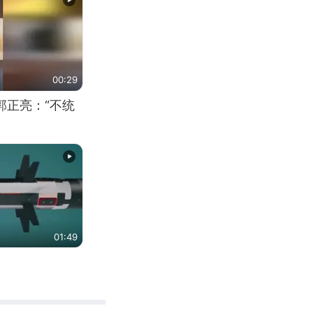
00:29
郭正亮：“不统
01:49