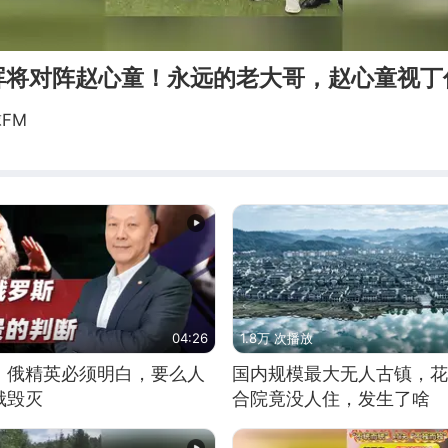
晖将对阵赵心童！永远的老大哥，赵心童视丁
FM
04:26
1.8万 次播放
：俄精英必须明白，要么人
国内规模最大无人古镇，花
俄毁灭
合院竟没人住，发生了啥