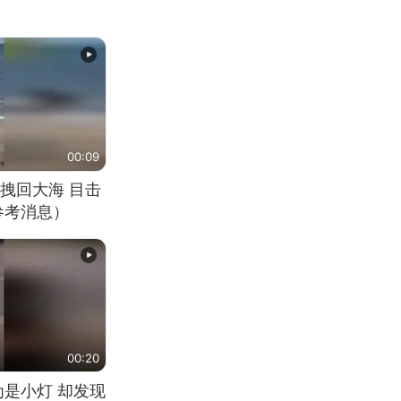
00:09
拽回大海 目击
参考消息）
00:20
为是小灯 却发现