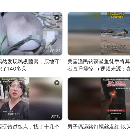
00:22
偶然发现鸡枞菌窝，原地守1
美国渔民钓获鲨鱼徒手将其
了140多朵
者直呼震惊 （视频来源：
00:13
西玩错过饭点，找了十几个
男子偶遇路灯螺丝发红 以