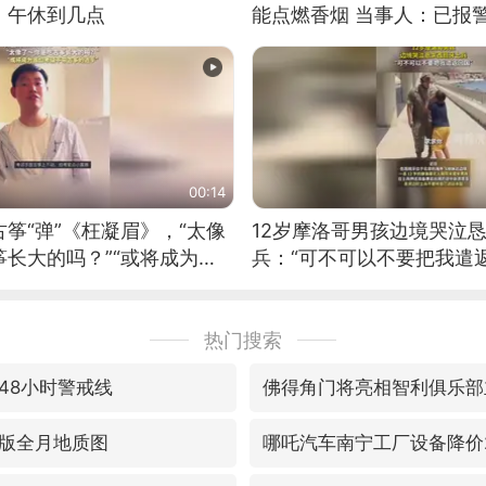
：午休到几点
能点燃香烟 当事人：已报
00:14
筝“弹”《枉凝眉》，“太像
12岁摩洛哥男孩边境哭泣
长大的吗？”“或将成为首
兵：“可不可以不要把我遣返
筝的选手。”（来源：新华每
热门搜索
48小时警戒线
佛得角门将亮相智利俱乐部
版全月地质图
哪吒汽车南宁工厂设备降价