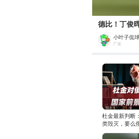
00:00
德比！丁俊
小叶子侃球
广东
杜金最新判断
类毁灭，要么