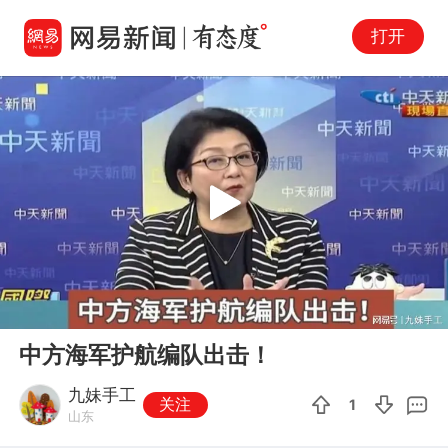
打开
Play
00:00
03:24
En
中方海军护航编队出击！
fu
九妹手工
关注
1
山东