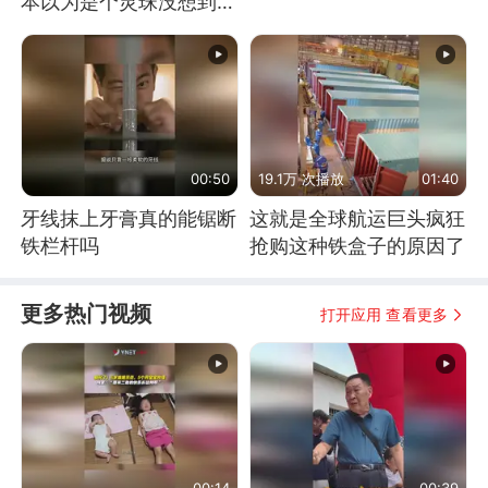
本以为是个灵珠没想到是
魔丸
00:50
19.1万 次播放
01:40
牙线抹上牙膏真的能锯断
这就是全球航运巨头疯狂
铁栏杆吗
抢购这种铁盒子的原因了
更多热门视频
打开应用 查看更多
00:14
00:39