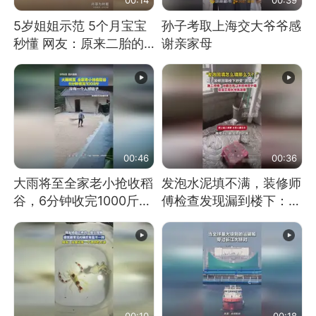
5岁姐姐示范 5个月宝宝
孙子考取上海交大爷爷感
秒懂 网友：原来二胎的
谢亲家母
快乐长这样
00:46
00:36
大雨将至全家老小抢收稻
发泡水泥填不满，装修师
谷，6分钟收完1000斤，
傅检查发现漏到楼下：出
没有一个人掉链子
风口未延伸到外墙
00:10
00:18