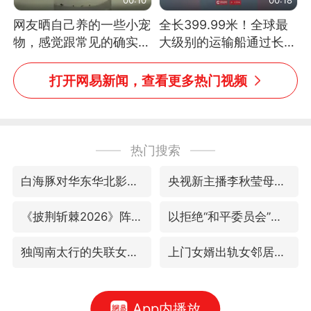
网友晒自己养的一些小宠
全长399.99米！全球最
物，感觉跟常见的确实有
大级别的运输船通过长江
些不一样
大桥这一幕，太震撼了！
打开网易新闻，查看更多热门视频
热门搜索
白海豚对华东华北影响会大于巴威
央视新主播李秋莹母校发文祝贺
《披荆斩棘2026》阵容官宣
以拒绝“和平委员会”的加沙和平计划
独闯南太行的失联女生最后轨迹已确认
上门女婿出轨女邻居多年被判重婚罪
App内播放