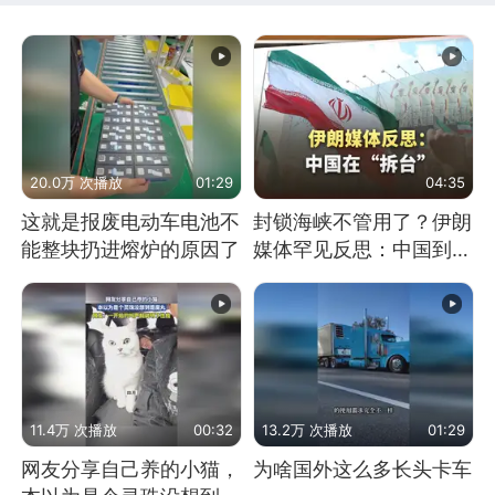
20.0万 次播放
01:29
04:35
这就是报废电动车电池不
封锁海峡不管用了？伊朗
能整块扔进熔炉的原因了
媒体罕见反思：中国到底
是不是在"拆台"
11.4万 次播放
00:32
13.2万 次播放
01:29
网友分享自己养的小猫，
为啥国外这么多长头卡车