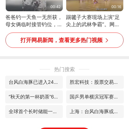
00:42
00:16
爸爸钓一天鱼一无所获，
踢毽子大赛现场上演“足
母女俩临时接管钓位，用
尖上的武林争霸”。网
玩具鱼竿钓上大鱼
友：这哪是踢毽子，分明
是武侠片现场！#睡个好
打开网易新闻，查看更多热门视频
觉
热门搜索
台风白海豚已进入24小时警戒线
胜宏科技：股票交易异常波动
“秋天的第一杯奶茶”6岁了
国乒男单横滨冠军赛全军覆没
全球首个长时储能一体化产业园量产
上海：台风白海豚或将带来龙卷风