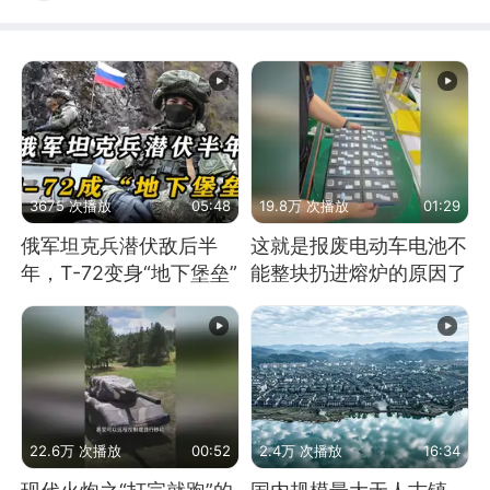
3675 次播放
05:48
19.8万 次播放
01:29
俄军坦克兵潜伏敌后半
这就是报废电动车电池不
年，T-72变身“地下堡垒”
能整块扔进熔炉的原因了
22.6万 次播放
00:52
2.4万 次播放
16:34