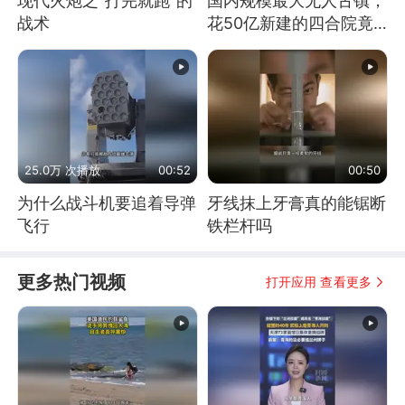
现代火炮之“打完就跑”的
国内规模最大无人古镇，
战术
花50亿新建的四合院竟
没人住，发生了啥
25.0万 次播放
00:52
00:50
为什么战斗机要追着导弹
牙线抹上牙膏真的能锯断
飞行
铁栏杆吗
更多热门视频
打开应用 查看更多