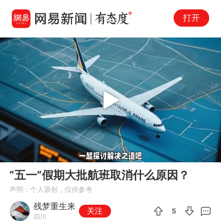
打开
Play
00:00
01:13
En
“五一”假期大批航班取消什么原因？
fu
声明：个人原创，仅供参考
残梦重生来
关注
5
四川