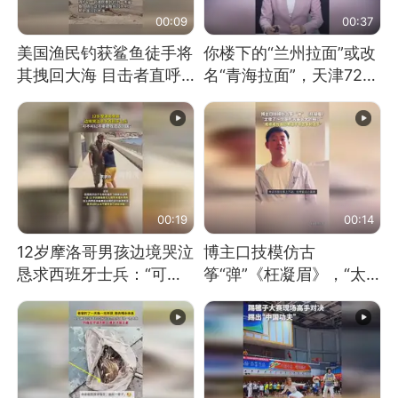
00:09
00:37
美国渔民钓获鲨鱼徒手将
你楼下的“兰州拉面”或改
其拽回大海 目击者直呼
名“青海拉面”，天津72家
震惊 （视频来源：参考
面馆已集体更换招牌
消息）
00:19
00:14
12岁摩洛哥男孩边境哭泣
博主口技模仿古
恳求西班牙士兵：“可不
筝“弹”《枉凝眉》，“太
可以不要把我遣返回国”
像了～你是吃古筝长大的
吗？”“或将成为首位考级
不带古筝的选手。”（来
源：新华每日电讯）