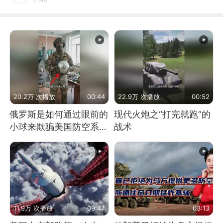
20.2万 次播放
00:44
22.9万 次播放
00:52
俄罗斯是如何通过眼前的
现代火炮之“打完就跑”的
小球来欺骗美国防空系统
战术
的
11.9万 次播放
09:47
03:13