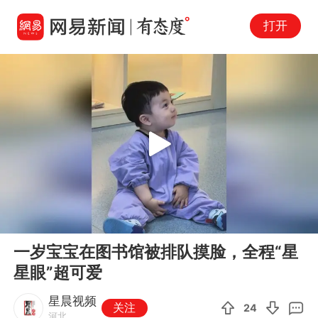
打开
Play
00:00
00:10
En
一岁宝宝在图书馆被排队摸脸，全程“星
fu
星眼”超可爱
星晨视频
关注
24
河北