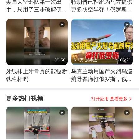
美国太空部队第一次出
特朗普已拒绝为乌方提供
手，只用了三步破解伊朗
更多防空导弹！俄罗斯抓
防空
住窗口期猛炸基辅
00:50
6.7万 次播放
06:21
牙线抹上牙膏真的能锯断
乌克兰动用国产火烈鸟巡
铁栏杆吗
航导弹痛打俄罗斯，俄军
为什么没能拦截？
更多热门视频
打开应用 查看更多