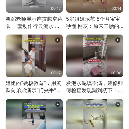
00:12
00:14
舞蹈老师展示连贯腾空跳
5岁姐姐示范 5个月宝宝
跃 一套动作行云流水 节
秒懂 网友：原来二胎的
奏感拉满 网友：怎么做
快乐长这样
到又舞又武的？
00:17
00:36
姐姐的“硬核教育”，用黄
发泡水泥填不满，装修师
瓜向弟弟演示“门夹手”，
傅检查发现漏到楼下：出
网友：果然言传不如身
风口未延伸到外墙
教！