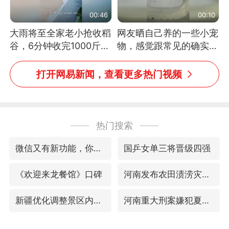
00:46
00:10
大雨将至全家老小抢收稻
网友晒自己养的一些小宠
谷，6分钟收完1000斤，
物，感觉跟常见的确实有
没有一个人掉链子
些不一样
打开网易新闻，查看更多热门视频
热门搜索
微信又有新功能，你可以“撤回”你的撤回了！
国乒女单三将晋级四强
《欢迎来龙餐馆》口碑
河南发布农田渍涝灾害风险预警
新疆优化调整景区内自驾服务费
河南重大刑案嫌犯夏某钢落网