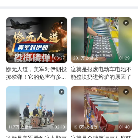
03:27
20.1万 次播放
01:29
惨无人道，美军对伊朗投
这就是报废电动车电池不
掷磷弹！它的危害有多
能整块扔进熔炉的原因了
大？
11.7万 次播放
02:10
19.1万 次播放
01:40