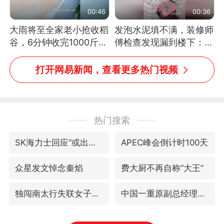
00:46
00:36
大雨将至全家老小抢收稻
发泡水泥填不满，装修师
谷，6分钟收完1000斤，
傅检查发现漏到楼下：出
没有一个人掉链子
风口未延伸到外墙
打开网易新闻，查看更多热门视频
热门搜索
SK海力士回应“或出售重庆工厂”传闻
APEC峰会倒计时100天
众星发文悼念秦焰
费大厨不再自称“大王”
独闯南太行失联女子遗体已找到
中国一重原副总经理陆文俊获刑15年