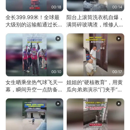
00:18
00:14
全长399.99米！全球最
阳台上滚筒洗衣机自爆，
大级别的运输船通过长江
满筒碎玻璃渣，维修人员
大桥这一幕，太震撼了！
称是人为原因，从未见过
洗衣机自爆
00:10
00:17
女生晒乘坐热气球飞天一
姐姐的“硬核教育”，用黄
幕，瞬间升空一点防备都
瓜向弟弟演示“门夹手”，
没有
网友：果然言传不如身
教！