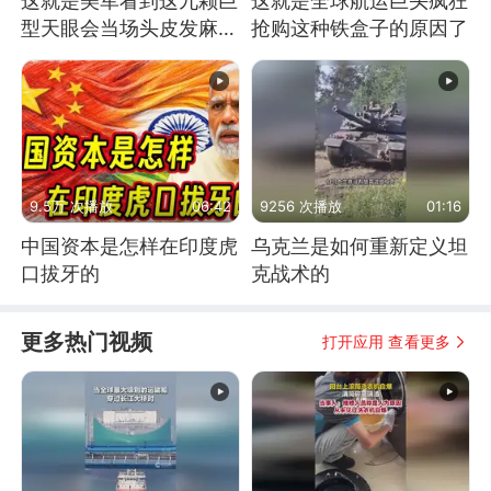
这就是美军看到这九颗巨
这就是全球航运巨头疯狂
型天眼会当场头皮发麻的
抢购这种铁盒子的原因了
原因
9.5万 次播放
06:42
9256 次播放
01:16
中国资本是怎样在印度虎
乌克兰是如何重新定义坦
口拔牙的
克战术的
更多热门视频
打开应用 查看更多