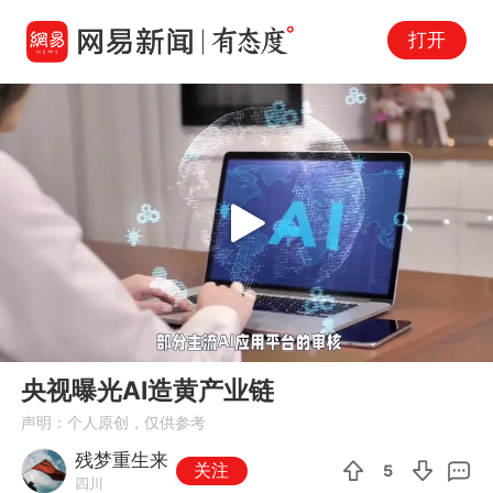
打开
Play
00:00
01:17
En
央视曝光AI造黄产业链
fu
声明：个人原创，仅供参考
残梦重生来
关注
5
四川