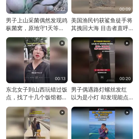
00:22
00:09
男子上山采菌偶然发现鸡
美国渔民钓获鲨鱼徒手将
枞菌窝，原地守1天等它
其拽回大海 目击者直呼
长大：挖了140多朵
震惊 （视频来源：参考
消息）
00:13
00:20
东北女子到山西玩错过饭
男子偶遇路灯螺丝发红
点，找了十几个饭馆都没
以为是小灯 却发现能点
开门：午休到几点
燃香烟 当事人：已报警
处理