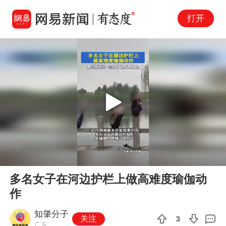
打开
Play
00:00
00:09
En
多名女子在河边护栏上做高难度瑜伽动
fu
作
知肇分子
关注
3
广东