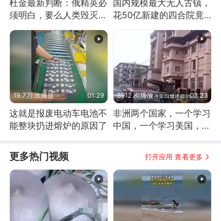
杜金最新判断：俄精英必
国内规模最大无人古镇，
须明白，要么人类毁灭，
花50亿新建的四合院竟
要么俄毁灭
没人住，发生了啥
19.7万 次播放
01:29
8912 次播放
03:23
这就是报废电动车电池不
非洲两个国家，一个学习
能整块扔进熔炉的原因了
中国，一个学习美国，结
果怎么样了？
更多热门视频
打开应用 查看更多