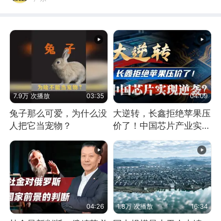
7.9万 次播放
03:35
04:09
兔子那么可爱，为什么没
大逆转，长鑫拒绝苹果压
人把它当宠物？
价了！中国芯片产业实现
怎样的逆袭？
04:26
1.8万 次播放
16:34