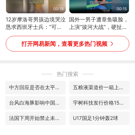
00:19
00:15
12岁摩洛哥男孩边境哭泣
国外一男子遭章鱼吸脸，
恳求西班牙士兵：“可不
上演“拔河大战”，硬扯加
可以不要把我遣返回国”
铁棒敲打方才挣脱
打开网易新闻，查看更多热门视频
热门搜索
中方回应是否在太平洋海底开采稀土
五粮液渠道价一箱上涨近百元
台风白海豚影响中国已成定局
宇树科技发行价格150.80元/股
法国下周开始禁止未经同意的电话营销
U17国足1分钟轰2球