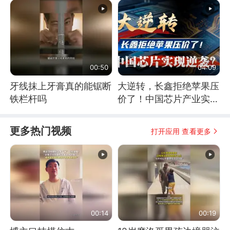
00:50
04:09
牙线抹上牙膏真的能锯断
大逆转，长鑫拒绝苹果压
铁栏杆吗
价了！中国芯片产业实现
怎样的逆袭？
更多热门视频
打开应用 查看更多
00:14
00:19