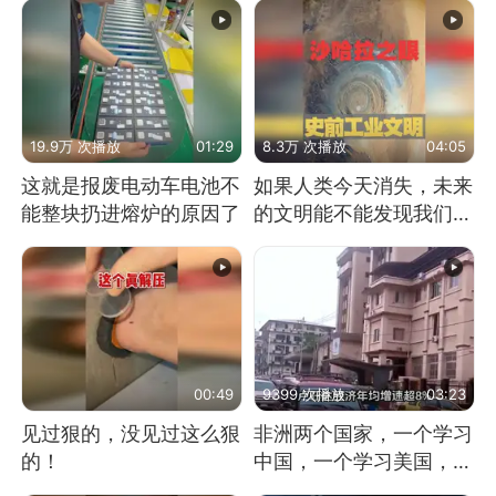
19.9万 次播放
01:29
8.3万 次播放
04:05
这就是报废电动车电池不
如果人类今天消失，未来
能整块扔进熔炉的原因了
的文明能不能发现我们存
在过？
00:49
9399 次播放
03:23
见过狠的，没见过这么狠
非洲两个国家，一个学习
的！
中国，一个学习美国，结
果怎么样了？