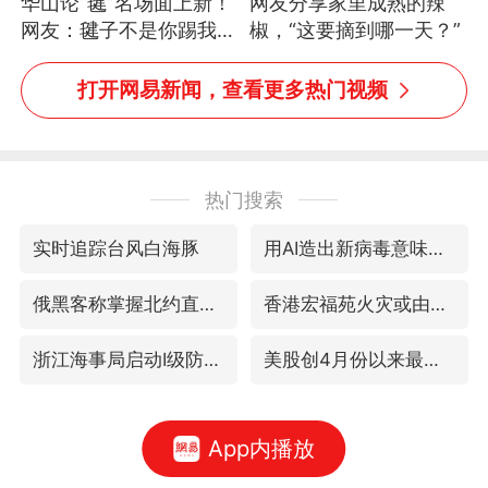
华山论“毽”名场面上新！
网友分享家里成熟的辣
网友：毽子不是你踢我
椒，“这要摘到哪一天？”
捡，我踢你捡吗
打开网易新闻，查看更多热门视频
热门搜索
实时追踪台风白海豚
用AI造出新病毒意味着什么
俄黑客称掌握北约直接参与袭俄证据
香港宏福苑火灾或由烟头引起
浙江海事局启动Ⅰ级防台应急响应
美股创4月份以来最大单周涨幅
App内播放