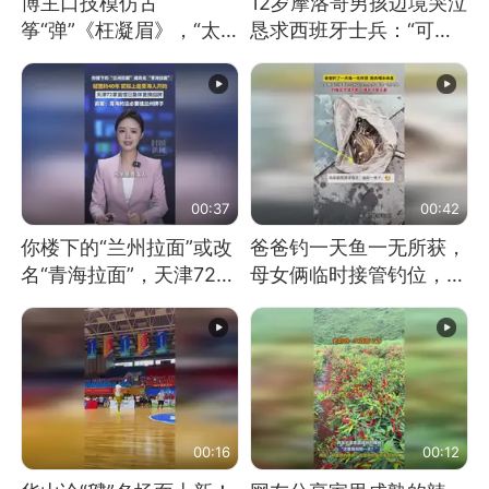
博主口技模仿古
12岁摩洛哥男孩边境哭泣
筝“弹”《枉凝眉》，“太
恳求西班牙士兵：“可不
像了～你是吃古筝长大的
可以不要把我遣返回国”
吗？”“或将成为首位考级
不带古筝的选手。”（来
源：新华每日电讯）
00:37
00:42
你楼下的“兰州拉面”或改
爸爸钓一天鱼一无所获，
名“青海拉面”，天津72家
母女俩临时接管钓位，用
面馆已集体更换招牌
玩具鱼竿钓上大鱼
00:16
00:12