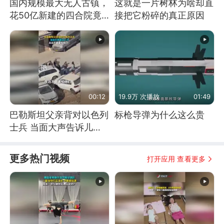
国内规模最大无人古镇，
这就是一片树林为啥却直
花50亿新建的四合院竟
接把它粉碎的真正原因
没人住，发生了啥
00:12
19.9万 次播放
01:49
巴勒斯坦父亲背对以色列
标枪导弹为什么这么贵
士兵 当面大声告诉儿
子：永远不要害怕他们！
更多热门视频
打开应用 查看更多