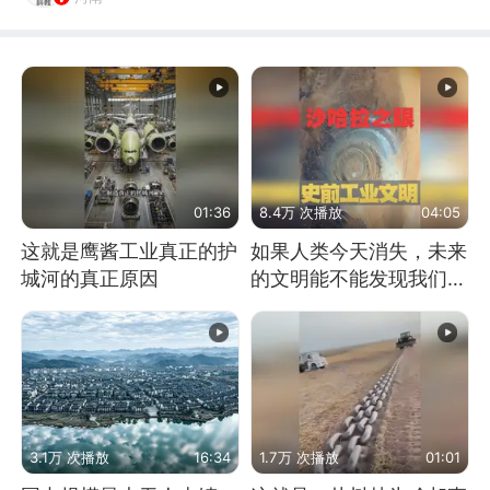
01:36
8.4万 次播放
04:05
这就是鹰酱工业真正的护
如果人类今天消失，未来
城河的真正原因
的文明能不能发现我们存
在过？
3.1万 次播放
16:34
1.7万 次播放
01:01