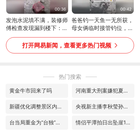
00:36
00:42
发泡水泥填不满，装修师
爸爸钓一天鱼一无所获，
傅检查发现漏到楼下：出
母女俩临时接管钓位，用
风口未延伸到外墙
玩具鱼竿钓上大鱼
打开网易新闻，查看更多热门视频
热门搜索
黄金牛市回来了吗
河南重大刑案嫌犯夏某钢落网
新疆优化调整景区内自驾服务费
央视新主播李秋莹孙亚鹏亮相
台当局重金为“台独”织“皇帝新衣”
情侣平潭拍日出坠崖1死1伤