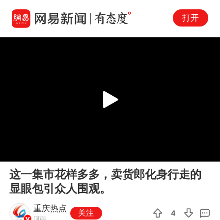
打开
Play
00:00
00:09
En
这一集市花样多多，卖货郎化身行走的
fu
显眼包引众人围观。
重庆热点
关注
4
河南