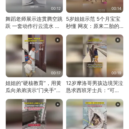
00:12
00:14
舞蹈老师展示连贯腾空跳
5岁姐姐示范 5个月宝宝
跃 一套动作行云流水 节
秒懂 网友：原来二胎的
奏感拉满 网友：怎么做
快乐长这样
到又舞又武的？
00:17
00:19
姐姐的“硬核教育”，用黄
12岁摩洛哥男孩边境哭泣
瓜向弟弟演示“门夹手”，
恳求西班牙士兵：“可不
网友：果然言传不如身
可以不要把我遣返回国”
教！