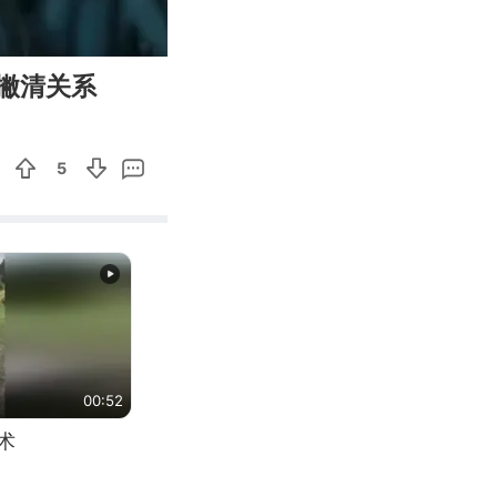
01:07
Enter
撇清关系
fullscreen
5
00:52
术