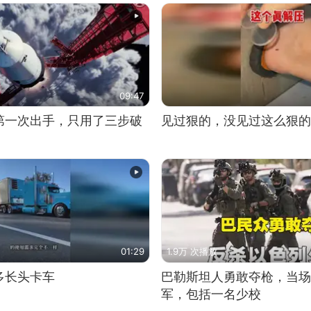
09:47
第一次出手，只用了三步破
见过狠的，没见过这么狠的
01:29
1.9万 次播放
多长头卡车
巴勒斯坦人勇敢夺枪，当场
军，包括一名少校