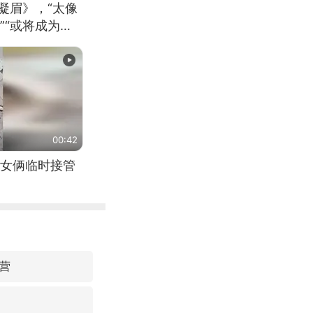
凝眉》，“太像
”“或将成为首
（来源：新华每
00:42
女俩临时接管
营