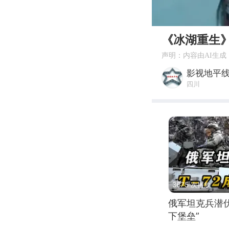
00:00
《冰湖重生
声明：内容由AI生成
影视地平
四川
3675 次播放
俄军坦克兵潜伏
下堡垒”