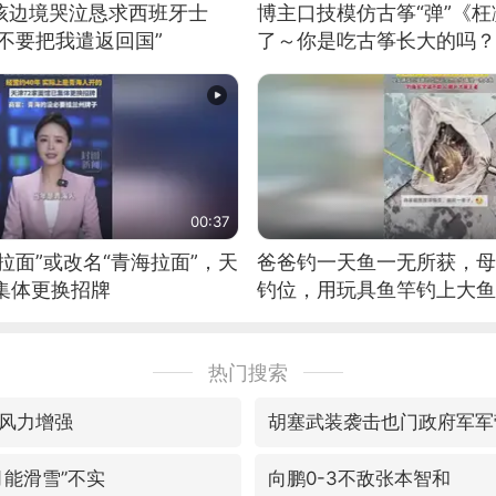
男孩边境哭泣恳求西班牙士
博主口技模仿古筝“弹”《枉
不要把我遣返回国”
了～你是吃古筝长大的吗？
位考级不带古筝的选手。”
日电讯）
00:37
拉面”或改名“青海拉面”，天
爸爸钓一天鱼一无所获，母
集体更换招牌
钓位，用玩具鱼竿钓上大鱼
热门搜索
风力增强
胡塞武装袭击也门政府军军
月能滑雪”不实
向鹏0-3不敌张本智和