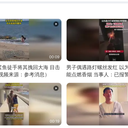
00:09
鲨鱼徒手将其拽回大海 目击
男子偶遇路灯螺丝发红 以
（视频来源：参考消息）
能点燃香烟 当事人：已报
00:19