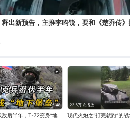
》释出新预告，主推李昀锐，要和《楚乔传》
线
05:48
22.6万 次播放
敌后半年，T-72变身“地
现代火炮之“打完就跑”的战