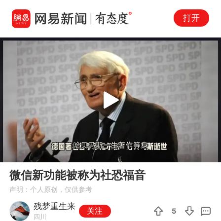
打开
Play
00:00
01:11
En
微信新功能被称为社恐福音
fu
声明：个人原创，仅供参考
残梦重生来
关注
5
四川