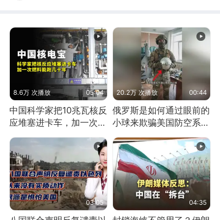
8.6万 次播放
05:04
20.2万 次播放
00:44
中国科学家把10兆瓦核反
俄罗斯是如何通过眼前的
应堆塞进卡车，加一次燃
小球来欺骗美国防空系统
料能跑几十年
的
03:05
04:35