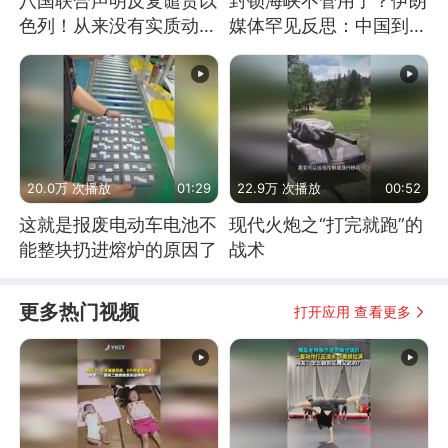
八国联合声明反复谴责以
封锁海峡不管用了？伊朗
色列！从来没有实质动
媒体罕见反思：中国到底
作！根源是惧怕美国
是不是在"拆台"
20.0万 次播放
01:29
22.9万 次播放
00:52
这就是报废电动车电池不
现代火炮之“打完就跑”的
能整块扔进熔炉的原因了
战术
更多热门视频
打开应用 查看更多