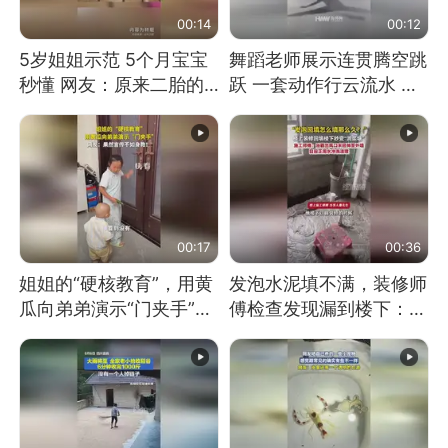
00:14
00:12
5岁姐姐示范 5个月宝宝
舞蹈老师展示连贯腾空跳
秒懂 网友：原来二胎的
跃 一套动作行云流水 节
快乐长这样
奏感拉满 网友：怎么做
到又舞又武的？
00:17
00:36
姐姐的“硬核教育”，用黄
发泡水泥填不满，装修师
瓜向弟弟演示“门夹手”，
傅检查发现漏到楼下：出
网友：果然言传不如身
风口未延伸到外墙
教！