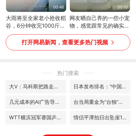
00:46
00:10
大雨将至全家老小抢收稻
网友晒自己养的一些小宠
谷，6分钟收完1000斤，
物，感觉跟常见的确实有
没有一个人掉链子
些不一样
打开网易新闻，查看更多热门视频
热门搜索
大V：马科斯把路走绝了
日本发布排名：“中国第一，美日德韩英法居后”
几元成本的AI广告导致千万市值蒸发
台当局重金为“台独”织“皇帝新衣”
WTT横滨冠军赛国乒女单三将晋级四强
情侣平潭拍日出坠崖1死1伤