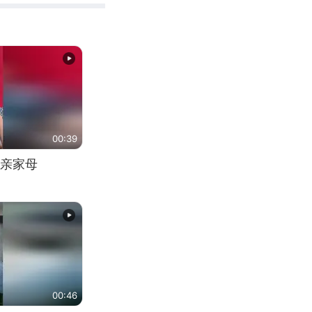
00:39
亲家母
00:46