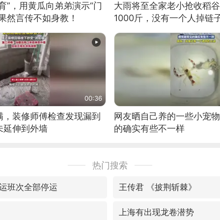
育”，用黄瓜向弟弟演示“门
大雨将至全家老小抢收稻谷
：果然言传不如身教！
1000斤，没有一个人掉链
00:36
满，装修师傅检查发现漏到
网友晒自己养的一些小宠物
未延伸到外墙
的确实有些不一样
热门搜索
运班次全部停运
王传君 《披荆斩棘》
上海有出现龙卷潜势