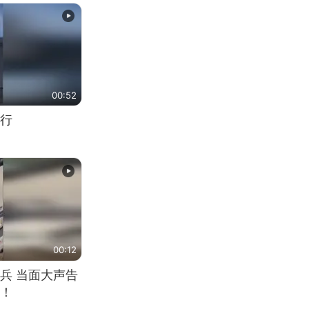
00:52
行
00:12
兵 当面大声告
！