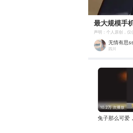
00:00
最大规模手
声明：个人原创，仅
无情有思s
四川
10.2万 次播放
兔子那么可爱