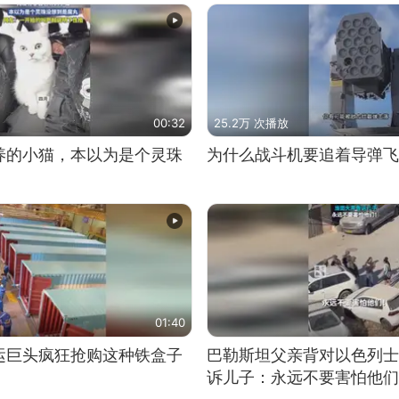
00:32
25.2万 次播放
养的小猫，本以为是个灵珠
为什么战斗机要追着导弹飞
01:40
运巨头疯狂抢购这种铁盒子
巴勒斯坦父亲背对以色列士
诉儿子：永远不要害怕他们