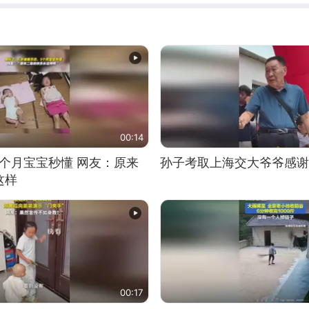
00:14
5个月宝宝秒懂 网友：原来
孙子考取上海交大爷爷感谢
这样
00:17