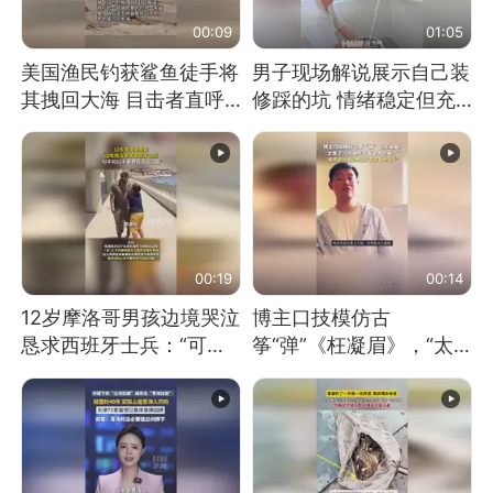
00:09
01:05
美国渔民钓获鲨鱼徒手将
男子现场解说展示自己装
其拽回大海 目击者直呼
修踩的坑 情绪稳定但充
震惊 （视频来源：参考
满无奈 每处都有精心设
消息）
计 但每处都有瑕疵 网
友：一开始我没笑 但看
到洗手盆我没绷住
00:19
00:14
12岁摩洛哥男孩边境哭泣
博主口技模仿古
恳求西班牙士兵：“可不
筝“弹”《枉凝眉》，“太
可以不要把我遣返回国”
像了～你是吃古筝长大的
吗？”“或将成为首位考级
不带古筝的选手。”（来
源：新华每日电讯）