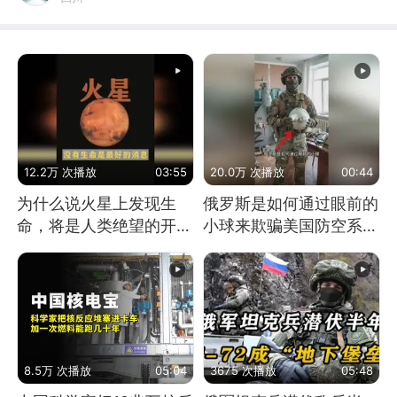
12.2万 次播放
03:55
20.0万 次播放
00:44
为什么说火星上发现生
俄罗斯是如何通过眼前的
命，将是人类绝望的开
小球来欺骗美国防空系统
始？
的
8.5万 次播放
05:04
3675 次播放
05:48