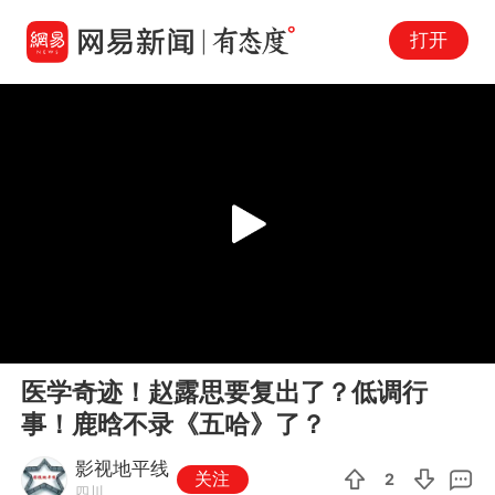
打开
Play
00:00
00:59
En
医学奇迹！赵露思要复出了？低调行
fu
事！鹿晗不录《五哈》了？
影视地平线
关注
2
四川