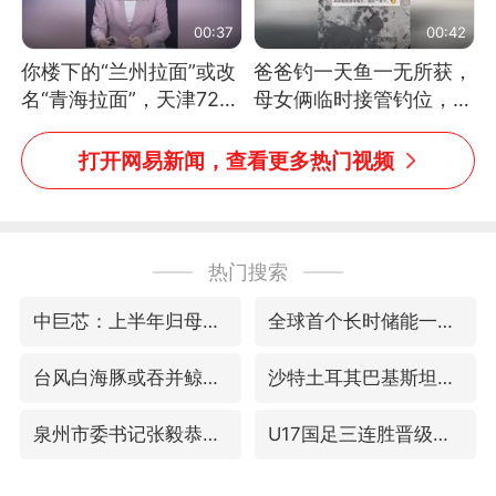
00:37
00:42
你楼下的“兰州拉面”或改
爸爸钓一天鱼一无所获，
名“青海拉面”，天津72家
母女俩临时接管钓位，用
面馆已集体更换招牌
玩具鱼竿钓上大鱼
打开网易新闻，查看更多热门视频
热门搜索
中巨芯：上半年归母净利润1405.77万元
全球首个长时储能一体化产业园量产
台风白海豚或吞并鲸鱼 登陆地点更新
沙特土耳其巴基斯坦签署共同防务协议
泉州市委书记张毅恭被查
U17国足三连胜晋级明日之星半决赛