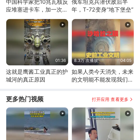
中国科学家把10兆瓦核反
俄军坦克兵潜伏敌后半
应堆塞进卡车，加一次燃
年，T-72变身“地下堡垒”
料能跑几十年
01:36
8.3万 次播放
04:05
这就是鹰酱工业真正的护
如果人类今天消失，未来
城河的真正原因
的文明能不能发现我们存
在过？
更多热门视频
打开应用 查看更多