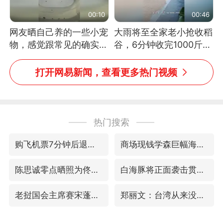
00:10
00:46
网友晒自己养的一些小宠
大雨将至全家老小抢收稻
物，感觉跟常见的确实有
谷，6分钟收完1000斤，
些不一样
没有一个人掉链子
打开网易新闻，查看更多热门视频
热门搜索
购飞机票7分钟后退票被扣2022元
商场现钱学森巨幅海报 负责人回应
陈思诚零点晒照为佟丽娅庆生
白海豚将正面袭击贯穿浙江
老挝国会主席赛宋蓬逝世
郑丽文：台湾从来没有“独立”过