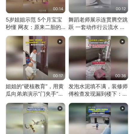
00:14
00:12
5岁姐姐示范 5个月宝宝
舞蹈老师展示连贯腾空跳
秒懂 网友：原来二胎的
跃 一套动作行云流水 节
快乐长这样
奏感拉满 网友：怎么做
到又舞又武的？
00:17
00:36
姐姐的“硬核教育”，用黄
发泡水泥填不满，装修师
瓜向弟弟演示“门夹手”，
傅检查发现漏到楼下：出
网友：果然言传不如身
风口未延伸到外墙
教！