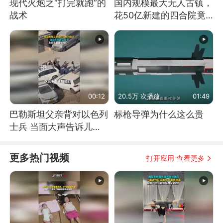
现代火炮之“打完就跑”的
国内规模最大无人古镇，
战术
花50亿新建的四合院竟
没人住，发生了啥
00:12
20.5万 次播放
01:49
巴勒斯坦父亲背对以色列
标枪导弹为什么这么贵
士兵 当面大声告诉儿
子：永远不要害怕他们！
更多热门视频
打开应用 查看更多