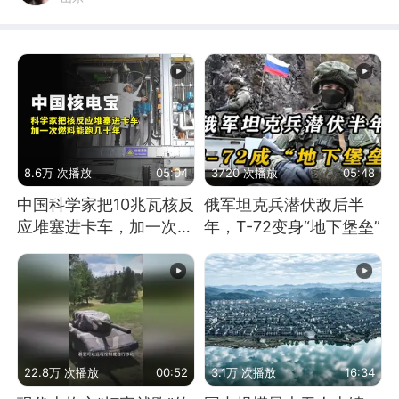
8.6万 次播放
05:04
3720 次播放
05:48
中国科学家把10兆瓦核反
俄军坦克兵潜伏敌后半
应堆塞进卡车，加一次燃
年，T-72变身“地下堡垒”
料能跑几十年
22.8万 次播放
00:52
3.1万 次播放
16:34