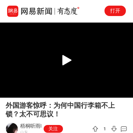
打开
Play
00:00
00:29
En
外国游客惊呼：为何中国行李箱不上
fu
锁？太不可思议！
梧桐听雨l
关注
1
山东