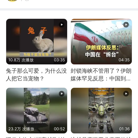
10.8万 次播放
03:35
04:35
兔子那么可爱，为什么没
封锁海峡不管用了？伊朗
人把它当宠物？
媒体罕见反思：中国到底
是不是在"拆台"
23.2万 次播放
00:52
01:36