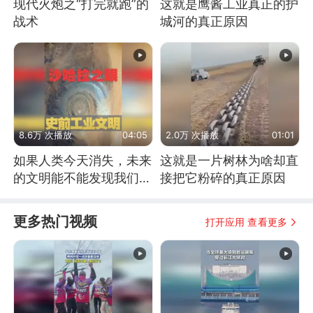
现代火炮之“打完就跑”的
这就是鹰酱工业真正的护
战术
城河的真正原因
8.6万 次播放
04:05
2.0万 次播放
01:01
如果人类今天消失，未来
这就是一片树林为啥却直
的文明能不能发现我们存
接把它粉碎的真正原因
在过？
更多热门视频
打开应用 查看更多