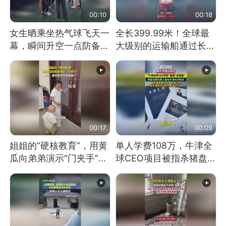
00:10
00:18
女生晒乘坐热气球飞天一
全长399.99米！全球最
幕，瞬间升空一点防备都
大级别的运输船通过长江
没有
大桥这一幕，太震撼了！
00:17
00:09
姐姐的“硬核教育”，用黄
单人学费108万，牛津全
瓜向弟弟演示“门夹手”，
球CEO项目被指杀猪盘，
网友：果然言传不如身
项目方称负责人曾任牛津
教！
大学校长