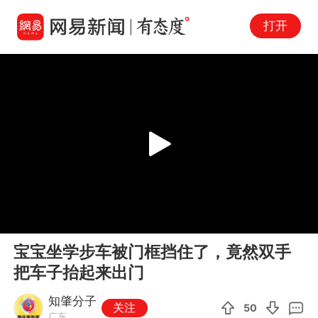
打开
Play
00:00
00:11
En
宝宝坐学步车被门框挡住了，竟然双手
fu
把车子抬起来出门
知肇分子
关注
50
广东