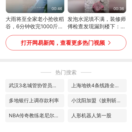
00:46
00:36
大雨将至全家老小抢收稻
发泡水泥填不满，装修师
谷，6分钟收完1000斤，
傅检查发现漏到楼下：出
没有一个人掉链子
风口未延伸到外墙
打开网易新闻，查看更多热门视频
热门搜索
武汉3名城管协管员殴打摊主被刑拘
上海地铁4条线路全线停运
多地银行上调存款利率
小沈阳加盟《披荆斩棘》
NBA传奇教练老尼尔森去世
人形机器人第一股