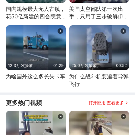
国内规模最大无人古镇，
美国太空部队第一次出
花50亿新建的四合院竟
手，只用了三步破解伊朗
没人住，发生了啥
防空
12.3万 次播放
01:29
25.0万 次播放
00:52
为啥国外这么多长头卡车
为什么战斗机要追着导弹
飞行
更多热门视频
打开应用 查看更多