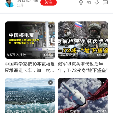
关注
43
江苏
8.5万 次播放
05:04
3675 次播放
05:48
中国科学家把10兆瓦核反
俄军坦克兵潜伏敌后半
应堆塞进卡车，加一次燃
年，T-72变身“地下堡垒”
料能跑几十年
2.8万 次播放
16:34
11.8万 次播放
09:47