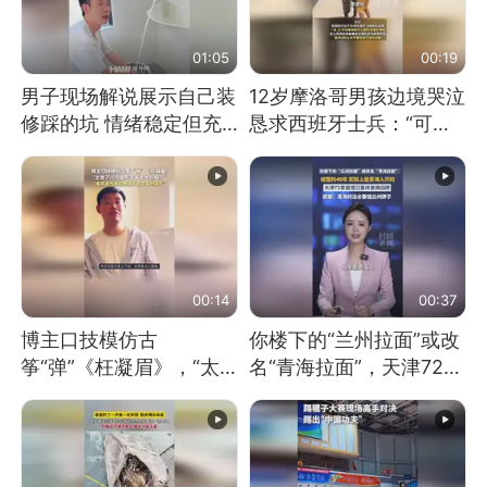
01:05
00:19
男子现场解说展示自己装
12岁摩洛哥男孩边境哭泣
修踩的坑 情绪稳定但充
恳求西班牙士兵：“可不
满无奈 每处都有精心设
可以不要把我遣返回国”
计 但每处都有瑕疵 网
友：一开始我没笑 但看
到洗手盆我没绷住
00:14
00:37
博主口技模仿古
你楼下的“兰州拉面”或改
筝“弹”《枉凝眉》，“太
名“青海拉面”，天津72家
像了～你是吃古筝长大的
面馆已集体更换招牌
吗？”“或将成为首位考级
不带古筝的选手。”（来
源：新华每日电讯）