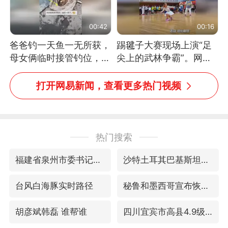
00:42
00:16
爸爸钓一天鱼一无所获，
踢毽子大赛现场上演“足
母女俩临时接管钓位，用
尖上的武林争霸”。网
玩具鱼竿钓上大鱼
友：这哪是踢毽子，分明
是武侠片现场！#睡个好
打开网易新闻，查看更多热门视频
觉
热门搜索
福建省泉州市委书记张毅恭接受纪律审查和监察调查
沙特土耳其巴基斯坦签署共同防务协议
台风白海豚实时路径
秘鲁和墨西哥宣布恢复外交关系
胡彦斌韩磊 谁帮谁
四川宜宾市高县4.9级地震致1人死亡