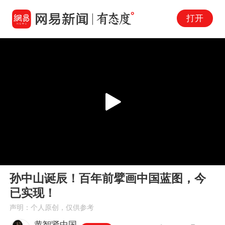
打开
Play
00:00
06:48
En
孙中山诞辰！百年前擘画中国蓝图，今
fu
已实现！
声明：个人原创，仅供参考
黄智贤中国