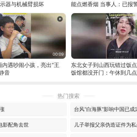
显示器与机械臂损坏
能点燃香烟 当事人：已报
00:09
厢内遇吵闹小孩，亮出“王
东北女子到山西玩错过饭点
静音
饭馆都没开门：午休到几点
热门搜索
涨
台风“白海豚”影响中国已成
电影配角去世
儿子举报父亲伪造证件为私