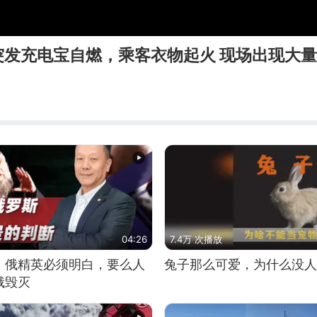
突发充电宝自燃，乘客衣物起火 现场出现大
04:26
7.4万 次播放
：俄精英必须明白，要么人
兔子那么可爱，为什么没人
俄毁灭