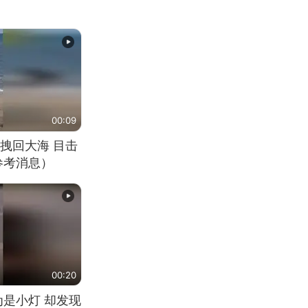
00:09
拽回大海 目击
参考消息）
00:20
为是小灯 却发现