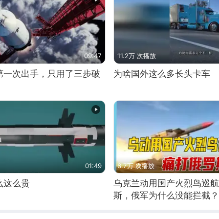
09:47
11.2万 次播放
第一次出手，只用了三步破
为啥国外这么多长头卡车
01:49
6.7万 次播放
么这么贵
乌克兰动用国产火烈鸟巡航
斯，俄军为什么没能拦截？