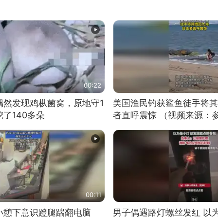
00:22
偶然发现鸡枞菌窝，原地守1
美国渔民钓获鲨鱼徒手将其
了140多朵
者直呼震惊 （视频来源：
00:11
小憩下意识蹬腿踹翻电脑
男子偶遇路灯螺丝发红 以