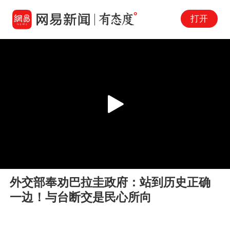
打开
Play
00:00
02:06
En
外交部奉劝巴拉圭政府：站到历史正确
fu
一边！与台断交是民心所向