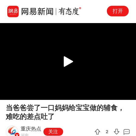
打开
Play
00:00
00:12
En
当爸爸尝了一口妈妈给宝宝做的辅食，
fu
难吃的差点吐了
重庆热点
关注
2
河南