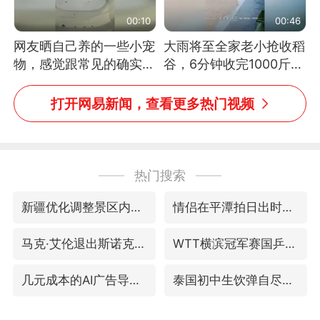
00:10
00:46
网友晒自己养的一些小宠
大雨将至全家老小抢收稻
物，感觉跟常见的确实有
谷，6分钟收完1000斤，
些不一样
没有一个人掉链子
打开网易新闻，查看更多热门视频
热门搜索
新疆优化调整景区内自驾服务费
情侣在平潭拍日出时坠崖致一死一伤
马克·艾伦退出斯诺克中国公开赛
WTT横滨冠军赛国乒女单三将晋级四强
几元成本的AI广告导致千万市值蒸发
泰国初中生饮弹自尽前开了26枪