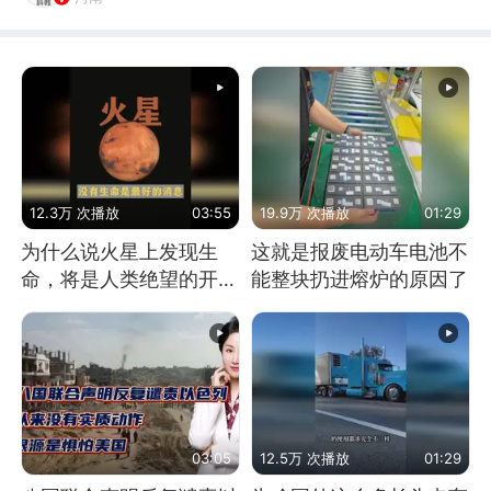
12.3万 次播放
03:55
19.9万 次播放
01:29
为什么说火星上发现生
这就是报废电动车电池不
命，将是人类绝望的开
能整块扔进熔炉的原因了
始？
03:05
12.5万 次播放
01:29