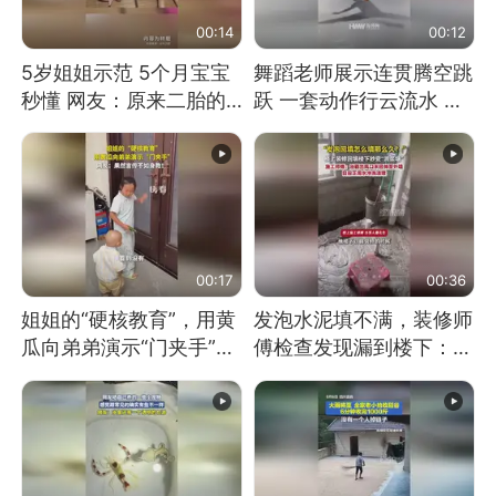
00:14
00:12
5岁姐姐示范 5个月宝宝
舞蹈老师展示连贯腾空跳
秒懂 网友：原来二胎的
跃 一套动作行云流水 节
快乐长这样
奏感拉满 网友：怎么做
到又舞又武的？
00:17
00:36
姐姐的“硬核教育”，用黄
发泡水泥填不满，装修师
瓜向弟弟演示“门夹手”，
傅检查发现漏到楼下：出
网友：果然言传不如身
风口未延伸到外墙
教！