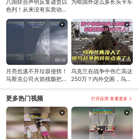
八国联合声明反复谴责以
为啥国外这么多长头卡车
色列！从来没有实质动
作！根源是惧怕美国
00:10
08:09
月亮也逃不开垃圾侵扰！
乌克兰在战争中伤亡高达
马斯克公司火箭残骸把月
250万？内外交困，乌克
球撞个坑
兰这下真没人了！
更多热门视频
打开应用 查看更多