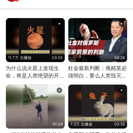
11.7万 次播放
03:55
04:26
为什么说火星上发现生
杜金最新判断：俄精英必
命，将是人类绝望的开
须明白，要么人类毁灭，
始？
要么俄毁灭
01:24
7.3万 次播放
03:35