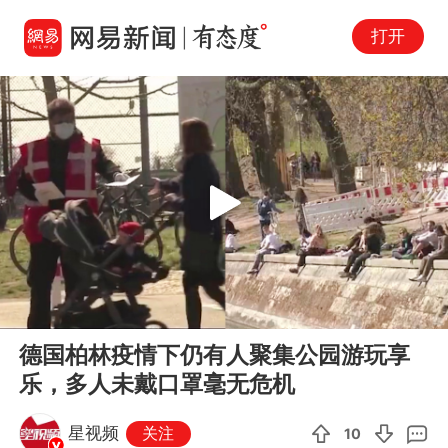
打开
Play
00:00
00:37
En
德国柏林疫情下仍有人聚集公园游玩享
fu
乐，多人未戴口罩毫无危机
星视频
关注
10