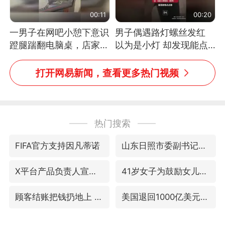
00:11
00:20
一男子在网吧小憩下意识
男子偶遇路灯螺丝发红
蹬腿踹翻电脑桌，店家3
以为是小灯 却发现能点
台显示器与机械臂损坏
燃香烟 当事人：已报警
处理
打开网易新闻，查看更多热门视频
热门搜索
FIFA官方支持因凡蒂诺
山东日照市委副书记王峰被查
X平台产品负责人宣布离职
41岁女子为鼓励女儿考上985研究生
顾客结账把钱扔地上 服务员霸气扔回
美国退回1000亿美元关税