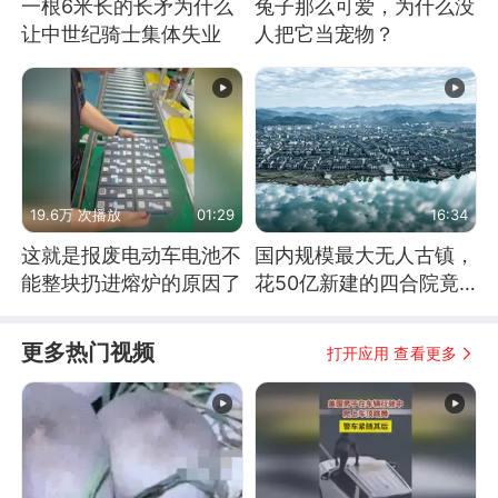
一根6米长的长矛为什么
兔子那么可爱，为什么没
让中世纪骑士集体失业
人把它当宠物？
19.6万 次播放
01:29
16:34
这就是报废电动车电池不
国内规模最大无人古镇，
能整块扔进熔炉的原因了
花50亿新建的四合院竟
没人住，发生了啥
更多热门视频
打开应用 查看更多