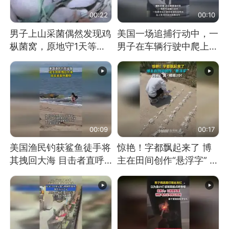
00:22
00:10
男子上山采菌偶然发现鸡
美国一场追捕行动中，一
枞菌窝，原地守1天等它
男子在车辆行驶中爬上车
长大：挖了140多朵
顶跳舞。（新京报）
00:09
00:17
美国渔民钓获鲨鱼徒手将
惊艳！字都飘起来了 博
其拽回大海 目击者直呼
主在田间创作“悬浮字” 网
震惊 （视频来源：参考
友：真·裸眼3D！
消息）