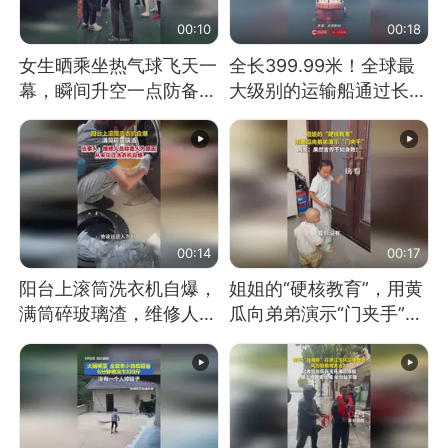
00:10
00:18
女生晒乘坐热气球飞天一
全长399.99米！全球最
幕，瞬间升空一点防备都
大级别的运输船通过长江
没有
大桥这一幕，太震撼了！
00:14
00:17
阳台上滚筒洗衣机自爆，
姐姐的“硬核教育”，用黄
满筒碎玻璃渣，维修人员
瓜向弟弟演示“门夹手”，
称是人为原因，从未见过
网友：果然言传不如身
洗衣机自爆
教！