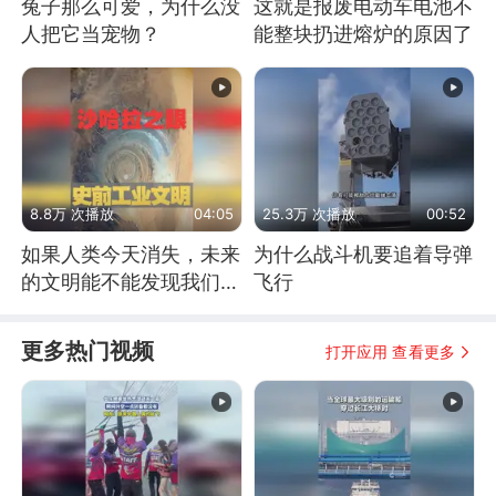
兔子那么可爱，为什么没
这就是报废电动车电池不
人把它当宠物？
能整块扔进熔炉的原因了
8.8万 次播放
04:05
25.3万 次播放
00:52
如果人类今天消失，未来
为什么战斗机要追着导弹
的文明能不能发现我们存
飞行
在过？
更多热门视频
打开应用 查看更多