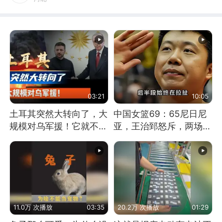
03:21
10:05
土耳其突然大转向了，大
中国女篮69：65尼日尼
规模对乌军援！它就不怕
亚，王治郅怒斥，两场下
遭到俄军报复吗？
来一点进步没有？
11.0万 次播放
03:35
20.2万 次播放
01:29