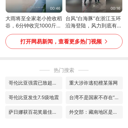
00:46
00:16
大雨将至全家老小抢收稻
台风“白海豚”在浙江玉环
谷，6分钟收完1000斤，
沿海登陆，风力到底有多
没有一个人掉链子
大？记者腰上拴着安全
绳，依然站不稳
打开网易新闻，查看更多热门视频
热门搜索
哥伦比亚强震已致超20人死亡
重大涉诈逃犯檀某落网
哥伦比亚发生7.5级地震
台湾不是国家不存在“国格”
萨日娜获百花奖最佳女配角
外交部：藏南地区是中国领土