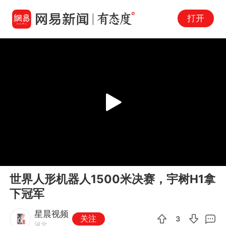
打开
Play
00:00
00:20
En
世界人形机器人1500米决赛，宇树H1拿
fu
下冠军
星晨视频
关注
3
河北