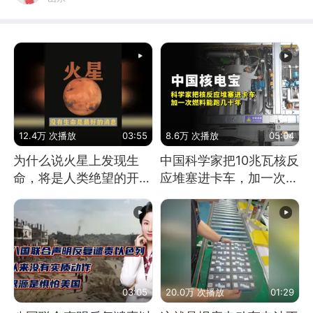
12.4万 次播放
03:55
8.6万 次播放
05:04
为什么说火星上发现生
中国科学家把10兆瓦核反
命，将是人类绝望的开
应堆塞进卡车，加一次燃
始？
料能跑几十年
03:05
20.0万 次播放
01:29