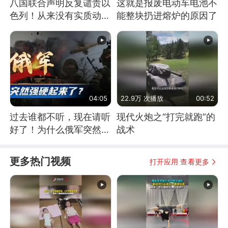
八国联合声明反复谴责以
这就是报废电动车电池不
色列！从来没有实质动
能整块扔进熔炉的原因了
作！根源是惧怕美国
04:05
22.9万 次播放
00:52
过去谁都不听，现在请听
现代火炮之“打完就跑”的
好了！为什么俄军突然强
战术
硬起来了？
更多热门视频
打开应用 查看更多