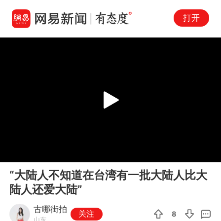
打开
Play
00:00
00:40
En
“大陆人不知道在台湾有一批大陆人比大
fu
陆人还爱大陆”
古哪街拍
关注
8
山东