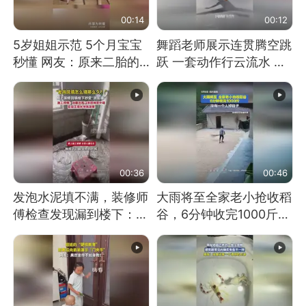
00:14
00:12
5岁姐姐示范 5个月宝宝
舞蹈老师展示连贯腾空跳
秒懂 网友：原来二胎的
跃 一套动作行云流水 节
快乐长这样
奏感拉满 网友：怎么做
到又舞又武的？
00:36
00:46
发泡水泥填不满，装修师
大雨将至全家老小抢收稻
傅检查发现漏到楼下：出
谷，6分钟收完1000斤，
风口未延伸到外墙
没有一个人掉链子