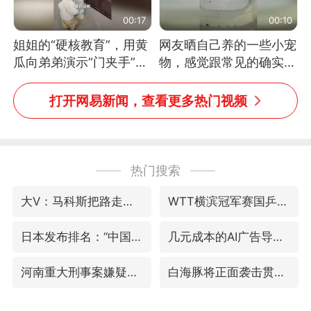
00:17
00:10
姐姐的“硬核教育”，用黄
网友晒自己养的一些小宠
瓜向弟弟演示“门夹手”，
物，感觉跟常见的确实有
网友：果然言传不如身
些不一样
教！
打开网易新闻，查看更多热门视频
热门搜索
大V：马科斯把路走绝了
WTT横滨冠军赛国乒女单三将晋级四强
日本发布排名：“中国第一，美日德韩英法居后”
几元成本的AI广告导致千万市值蒸发
河南重大刑事案嫌疑人落网
白海豚将正面袭击贯穿浙江