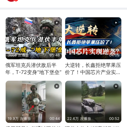
3668 次播放
05:48
04:09
俄军坦克兵潜伏敌后半
大逆转，长鑫拒绝苹果压
年，T-72变身“地下堡垒”
价了！中国芯片产业实现
怎样的逆袭？
19.9万 次播放
00:44
22.6万 次播放
00:52