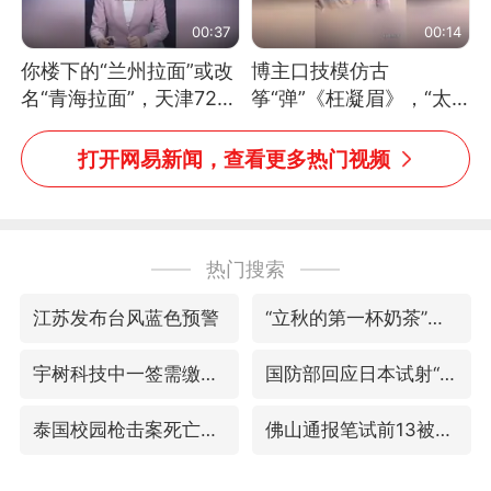
00:37
00:14
你楼下的“兰州拉面”或改
博主口技模仿古
名“青海拉面”，天津72家
筝“弹”《枉凝眉》，“太
面馆已集体更换招牌
像了～你是吃古筝长大的
吗？”“或将成为首位考级
打开网易新闻，查看更多热门视频
不带古筝的选手。”（来
源：新华每日电讯）
热门搜索
江苏发布台风蓝色预警
“立秋的第一杯奶茶”又爆单了
宇树科技中一签需缴款7.54万元
国防部回应日本试射“战斧”导弹
泰国校园枪击案死亡人数升至7人
佛山通报笔试前13被淘汰后5名进体检