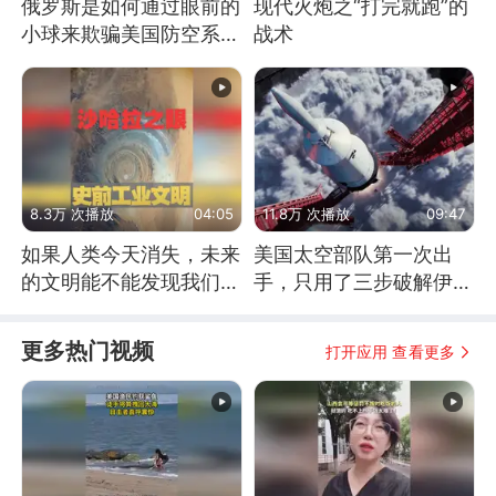
俄罗斯是如何通过眼前的
现代火炮之“打完就跑”的
小球来欺骗美国防空系统
战术
的
8.3万 次播放
04:05
11.8万 次播放
09:47
如果人类今天消失，未来
美国太空部队第一次出
的文明能不能发现我们存
手，只用了三步破解伊朗
在过？
防空
更多热门视频
打开应用 查看更多