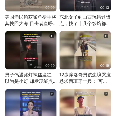
00:09
00:13
美国渔民钓获鲨鱼徒手将
东北女子到山西玩错过饭
其拽回大海 目击者直呼
点，找了十几个饭馆都没
震惊 （视频来源：参考
开门：午休到几点
消息）
00:20
00:19
男子偶遇路灯螺丝发红
12岁摩洛哥男孩边境哭泣
以为是小灯 却发现能点
恳求西班牙士兵：“可不
燃香烟 当事人：已报警
可以不要把我遣返回国”
处理