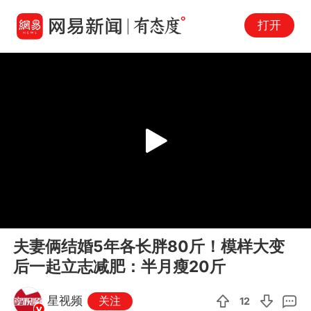
打开
Play
00:00
01:02
En
夫妻俩结婚5年各长胖80斤！模样大变
fu
后一起立志减肥：半月瘦20斤
星视频
关注
12