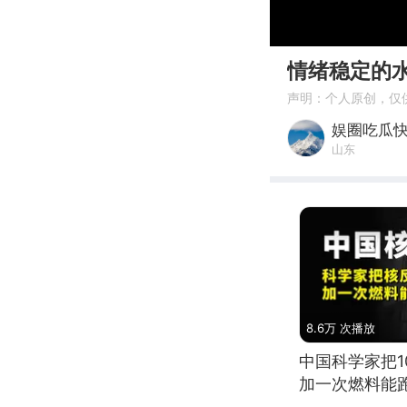
00:00
情绪稳定的
声明：个人原创，仅
娱圈吃瓜
山东
8.6万 次播放
中国科学家把
加一次燃料能