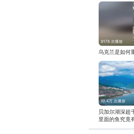
9178 次播放
乌克兰是如何
10.4万 次播放
贝加尔湖深超
里面的鱼究竟