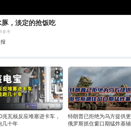
水豚，淡定的抢饭吃
供参考
快报
05:04
10兆瓦核反应堆塞进卡车，
特朗普已拒绝为乌方提供更
跑几十年
俄罗斯抓住窗口期猛炸基辅