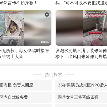
：果然言传不如身教！
兵：“可不可以不要把我遣返
00:42
一无所获，母女俩临时接管
发泡水泥填不满，装修师傅
鱼竿钓上大鱼
楼下：出风口未延伸到外墙
热门搜索
幅海报 负责人回应
36岁男演员成景区NPC后
区内自驾服务费
国乒女单三将晋级四强