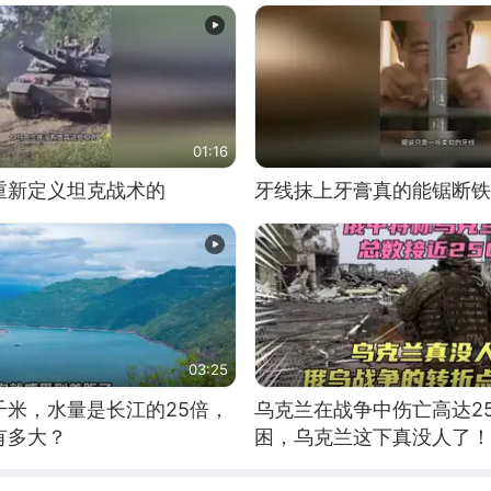
01:16
重新定义坦克战术的
牙线抹上牙膏真的能锯断铁
03:25
千米，水量是长江的25倍，
乌克兰在战争中伤亡高达2
有多大？
困，乌克兰这下真没人了！