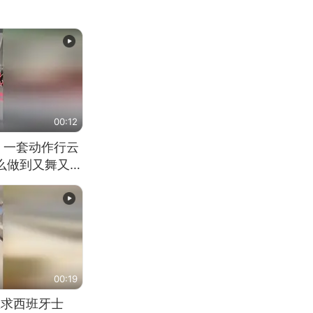
00:12
 一套动作行云
怎么做到又舞又武
00:19
恳求西班牙士