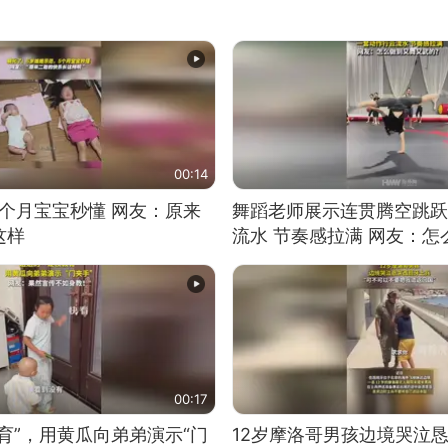
00:14
5个月宝宝秒懂 网友：原来
舞蹈老师展示连贯腾空跳跃
这样
流水 节奏感拉满 网友：
的？
00:17
育”，用黄瓜向弟弟演示“门
12岁摩洛哥男孩边境哭泣