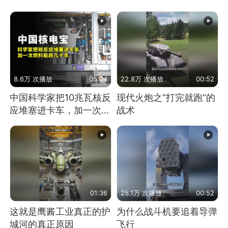
8.6万 次播放
05:04
22.8万 次播放
00:52
中国科学家把10兆瓦核反
现代火炮之“打完就跑”的
应堆塞进卡车，加一次燃
战术
料能跑几十年
01:36
25.1万 次播放
00:52
这就是鹰酱工业真正的护
为什么战斗机要追着导弹
城河的真正原因
飞行