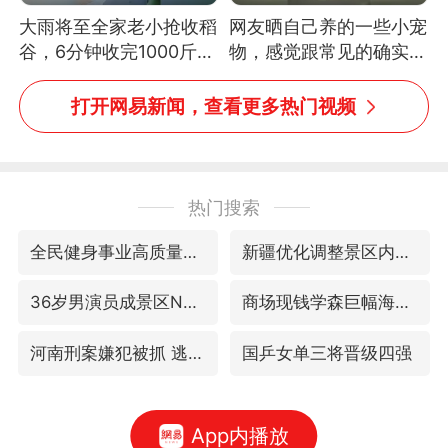
大雨将至全家老小抢收稻
网友晒自己养的一些小宠
谷，6分钟收完1000斤，
物，感觉跟常见的确实有
没有一个人掉链子
些不一样
打开网易新闻，查看更多热门视频
热门搜索
全民健身事业高质量发展
新疆优化调整景区内自驾服务费
36岁男演员成景区NPC后人气爆棚
商场现钱学森巨幅海报 负责人回应
河南刑案嫌犯被抓 逃窜时伤害多人
国乒女单三将晋级四强
App内播放