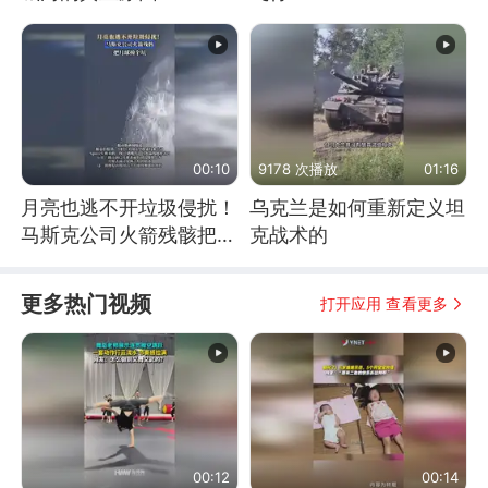
00:10
9178 次播放
01:16
月亮也逃不开垃圾侵扰！
乌克兰是如何重新定义坦
马斯克公司火箭残骸把月
克战术的
球撞个坑
更多热门视频
打开应用 查看更多
00:12
00:14