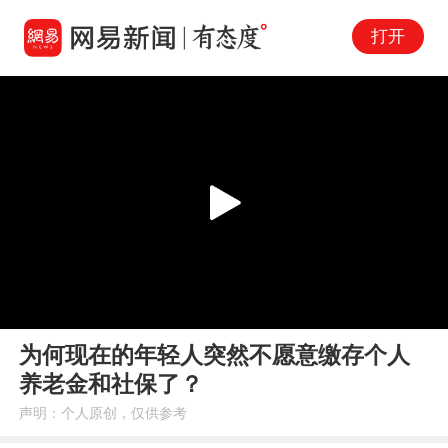
打开
Play
00:00
02:04
En
为何现在的年轻人突然不愿意缴存个人
fu
养老金和社保了？
声明：个人原创，仅供参考