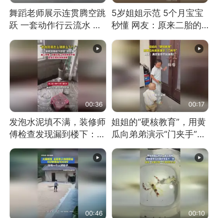
舞蹈老师展示连贯腾空跳
5岁姐姐示范 5个月宝宝
跃 一套动作行云流水 节
秒懂 网友：原来二胎的
奏感拉满 网友：怎么做
快乐长这样
到又舞又武的？
00:36
00:17
发泡水泥填不满，装修师
姐姐的“硬核教育”，用黄
傅检查发现漏到楼下：出
瓜向弟弟演示“门夹手”，
风口未延伸到外墙
网友：果然言传不如身
教！
00:46
00:10