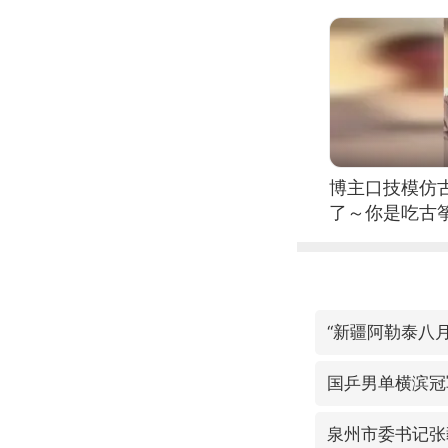
博主口技模仿古
了～你是吃古筝
位考级不带古
日电讯）
“新疆阿勒泰八
国乒男单横滨冠
泉州市委书记张