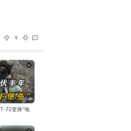
00:20
Enter
fullscreen
5
05:48
-72变身“地