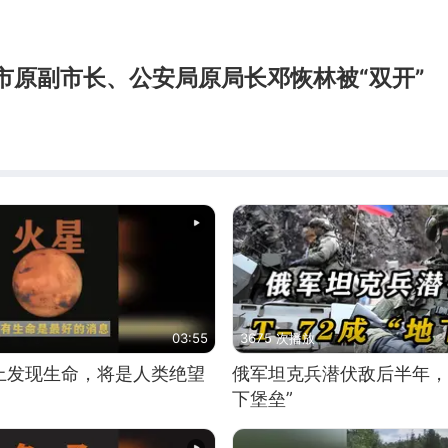
市原副市长、公安局原局长邓恢林被“双开”
03:55
3675 次播放
上发现生命，将是人类绝望
俄军坦克兵潜伏敌后半年，T
下堡垒”