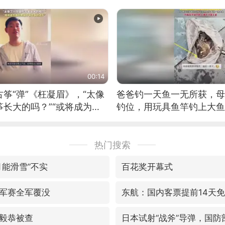
00:14
筝“弹”《枉凝眉》，“太像
爸爸钓一天鱼一无所获，母
长大的吗？”“或将成为首
钓位，用玩具鱼竿钓上大鱼
筝的选手。”（来源：新华每
热门搜索
月能滑雪”不实
百花奖开幕式
军赛全军覆没
东航：国内客票提前14天
毅恭被查
日本试射“战斧”导弹，国防