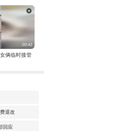
00:42
女俩临时接管
免费退改
部回应