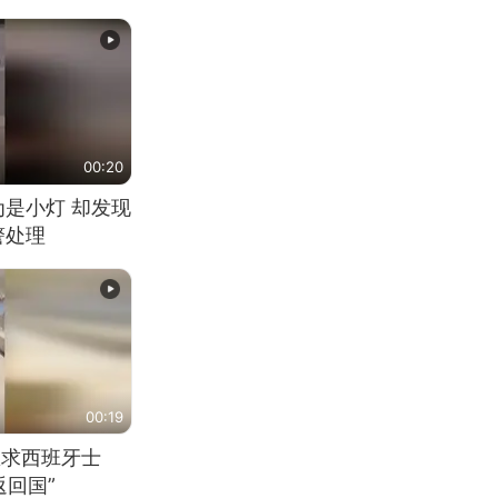
00:20
为是小灯 却发现
警处理
00:19
恳求西班牙士
回国”