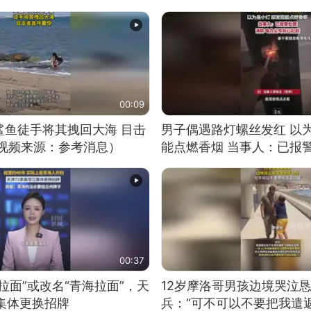
00:09
鲨鱼徒手将其拽回大海 目击
男子偶遇路灯螺丝发红 以
（视频来源：参考消息）
能点燃香烟 当事人：已报
00:37
拉面”或改名“青海拉面”，天
12岁摩洛哥男孩边境哭泣
集体更换招牌
兵：“可不可以不要把我遣返