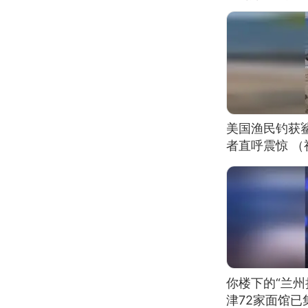
美国渔民钓获
者直呼震惊 
你楼下的“兰州
津72家面馆已