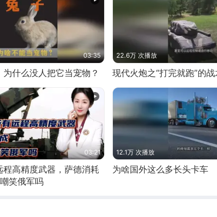
03:35
22.6万 次播放
，为什么没人把它当宠物？
现代火炮之“打完就跑”的战
03:21
12.1万 次播放
远程高精度武器，萨德消耗
为啥国外这么多长头卡车
敢嘲笑俄军吗