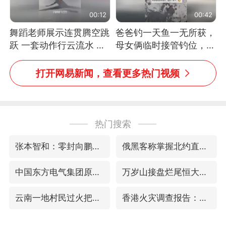
00:12
00:42
舞蹈老师展示连贯腾空跳
爸爸钓一天鱼一无所获，
跃 一套动作行云流水 节
母女俩临时接管钓位，用
奏感拉满 网友：怎么做
玩具鱼竿钓上大鱼
到又舞又武的？
打开网易新闻，查看更多热门视频
热门搜索
张本智和：零封向鹏不意外
俄黑客称掌握北约直接参与袭俄证据
中国东方电气集团原党组副书记、董事宋致远被查
万岁山接盘烂尾恒大文旅城
云南一地村民过火把节意外灼伤16人
香港火灾调查报告：大火或由烟头引起