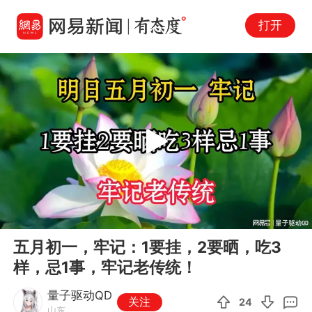
打开
Play
00:00
06:05
En
五月初一，牢记：1要挂，2要晒，吃3
fu
样，忌1事，牢记老传统！
量子驱动QD
关注
24
山东