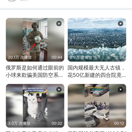
20.1万 次播放
00:44
2.9万 次播放
16:34
俄罗斯是如何通过眼前的
国内规模最大无人古镇，
小球来欺骗美国防空系统
花50亿新建的四合院竟
的
没人住，发生了啥
3.0万 次播放
00:32
00:12