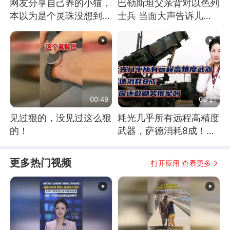
网友分享自己养的小猫，
巴勒斯坦父亲背对以色列
本以为是个灵珠没想到是
士兵 当面大声告诉儿
魔丸
子：永远不要害怕他们！
00:49
03:21
见过狠的，没见过这么狠
耗光几乎所有远程高精度
的！
武器，萨德消耗8成！美
国还敢嘲笑俄军吗
更多热门视频
打开应用 查看更多