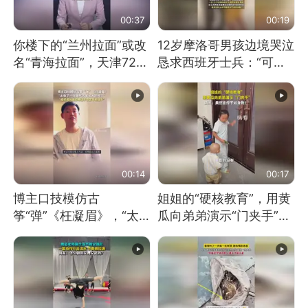
00:37
00:19
你楼下的“兰州拉面”或改
12岁摩洛哥男孩边境哭泣
名“青海拉面”，天津72家
恳求西班牙士兵：“可不
面馆已集体更换招牌
可以不要把我遣返回国”
00:14
00:17
博主口技模仿古
姐姐的“硬核教育”，用黄
筝“弹”《枉凝眉》，“太
瓜向弟弟演示“门夹手”，
像了～你是吃古筝长大的
网友：果然言传不如身
吗？”“或将成为首位考级
教！
不带古筝的选手。”（来
源：新华每日电讯）