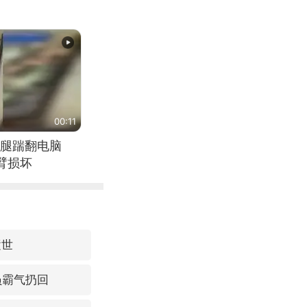
00:11
腿踹翻电脑
臂损坏
逝世
员霸气扔回