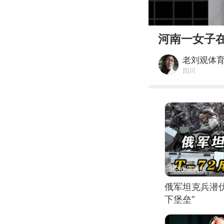
00:00
河南一女子
老刘观体
四川
3636 次播放
俄军坦克兵潜伏
下堡垒”