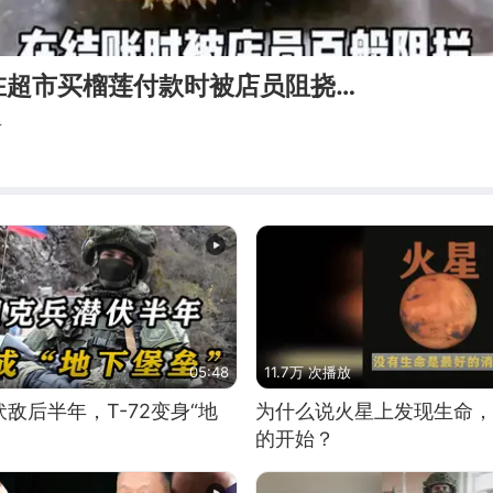
在超市买榴莲付款时被店员阻挠…
育
05:48
11.7万 次播放
敌后半年，T-72变身“地
为什么说火星上发现生命，
的开始？