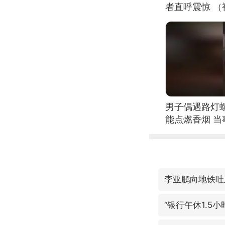
者直呼震惊 
男子偶遇路灯螺
能点燃香烟 
李亚鹏向地铁吐血
“银行午休1.5