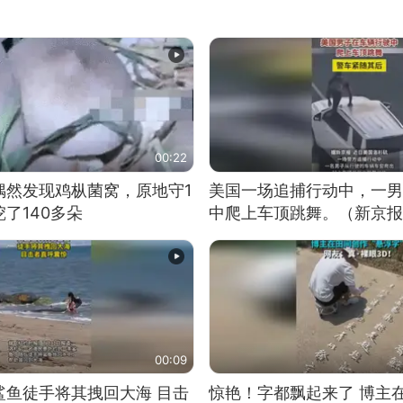
00:22
偶然发现鸡枞菌窝，原地守1
美国一场追捕行动中，一男
了140多朵
中爬上车顶跳舞。（新京报
00:09
鲨鱼徒手将其拽回大海 目击
惊艳！字都飘起来了 博主