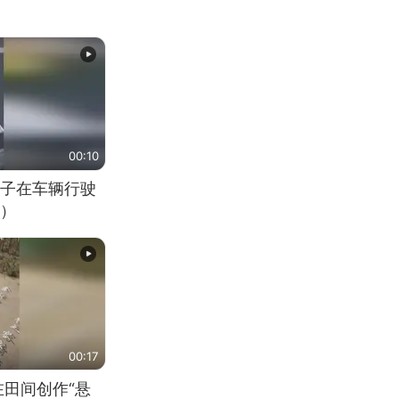
00:10
子在车辆行驶
）
00:17
在田间创作“悬