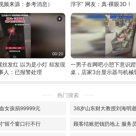
（视频来源：参考消息）
浮字” 网友：真·裸眼3D！
00:20
丝发红 以为是小灯 却发现
一男子在网吧小憩下意识蹬
当事人：已报警处理
桌，店家3台显示器与机械
热门搜索
女孩捐99999元
38岁山东财大教授刘海明
小时”留个窗口行不行
顾客结账把钱扔地上 服务