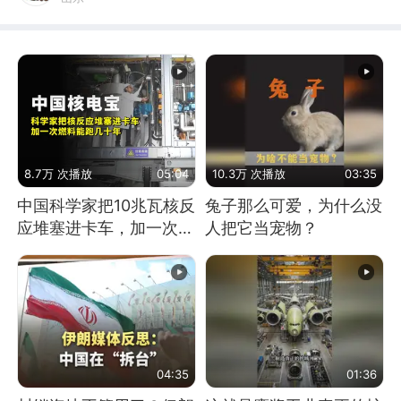
8.7万 次播放
05:04
10.3万 次播放
03:35
中国科学家把10兆瓦核反
兔子那么可爱，为什么没
应堆塞进卡车，加一次燃
人把它当宠物？
料能跑几十年
04:35
01:36