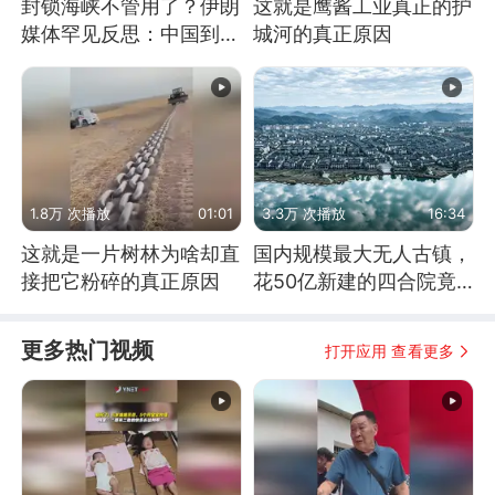
封锁海峡不管用了？伊朗
这就是鹰酱工业真正的护
媒体罕见反思：中国到底
城河的真正原因
是不是在"拆台"
1.8万 次播放
01:01
3.3万 次播放
16:34
这就是一片树林为啥却直
国内规模最大无人古镇，
接把它粉碎的真正原因
花50亿新建的四合院竟
没人住，发生了啥
更多热门视频
打开应用 查看更多