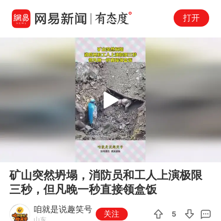
打开
Play
00:00
00:13
En
矿山突然坍塌，消防员和工人上演极限
fu
三秒，但凡晚一秒直接领盒饭
咱就是说趣笑号
关注
5
山东