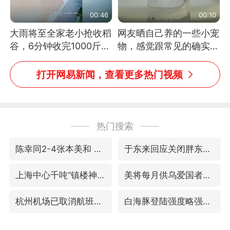
00:46
00:10
大雨将至全家老小抢收稻
网友晒自己养的一些小宠
谷，6分钟收完1000斤，
物，感觉跟常见的确实有
没有一个人掉链子
些不一样
打开网易新闻，查看更多热门视频
热门搜索
陈幸同2-4张本美和 无缘冠军
于东来回应关闭胖东来生活广场店
上海中心千吨“镇楼神器”摆动明显
美将每月供乌爱国者拦截导弹
杭州机场已取消航班388架次
白海豚登陆强度略强于巴威