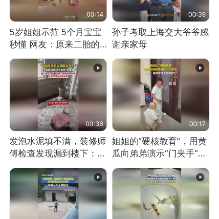
00:14
00:39
5岁姐姐示范 5个月宝宝
孙子考取上海交大爷爷感
秒懂 网友：原来二胎的
谢亲家母
快乐长这样
00:36
00:17
发泡水泥填不满，装修师
姐姐的“硬核教育”，用黄
傅检查发现漏到楼下：出
瓜向弟弟演示“门夹手”，
风口未延伸到外墙
网友：果然言传不如身
教！