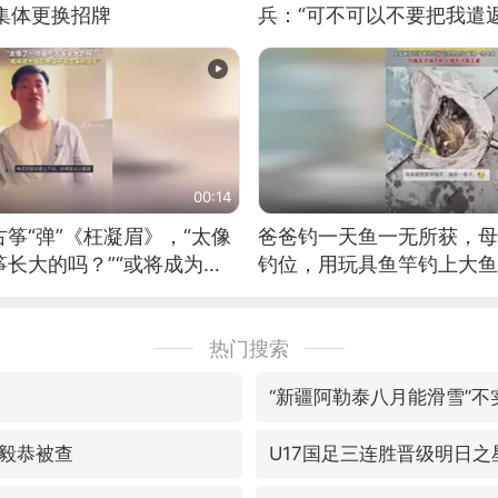
集体更换招牌
兵：“可不可以不要把我遣返
00:14
筝“弹”《枉凝眉》，“太像
爸爸钓一天鱼一无所获，母
长大的吗？”“或将成为首
钓位，用玩具鱼竿钓上大鱼
筝的选手。”（来源：新华每
热门搜索
“新疆阿勒泰八月能滑雪”不
毅恭被查
U17国足三连胜晋级明日之