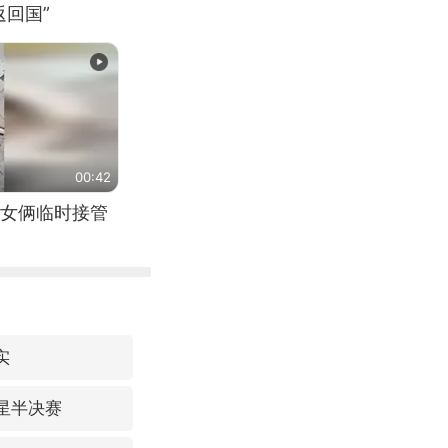
回国”
00:42
女俩临时接管
实
星半决赛