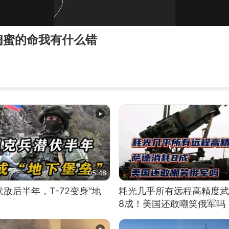
闺蜜的命我有什么错
05:48
敌后半年，T-72变身“地
耗光几乎所有远程高精度武
8成！美国还敢嘲笑俄军吗