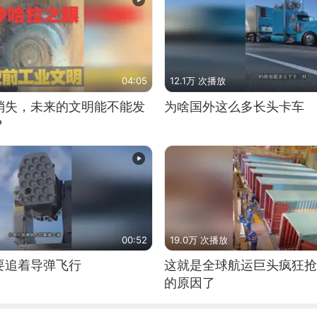
04:05
12.1万 次播放
消失，未来的文明能不能发
为啥国外这么多长头卡车
？
00:52
19.0万 次播放
要追着导弹飞行
这就是全球航运巨头疯狂抢
的原因了