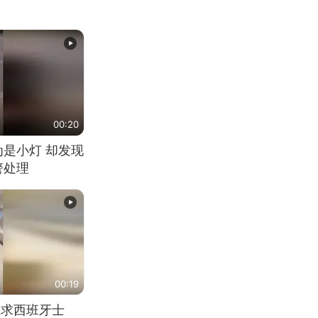
00:20
为是小灯 却发现
警处理
00:19
恳求西班牙士