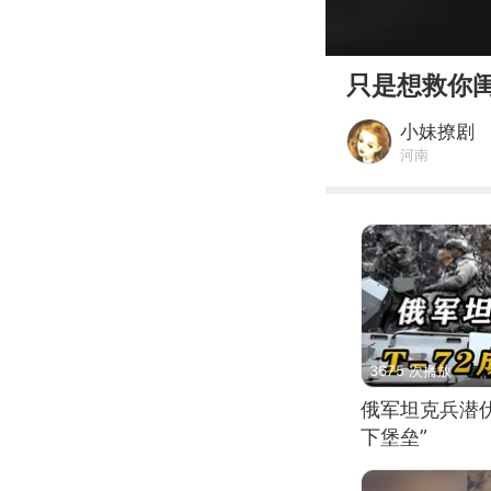
00:00
只是想救你
小妹撩剧
河南
3675 次播放
俄军坦克兵潜伏
下堡垒”