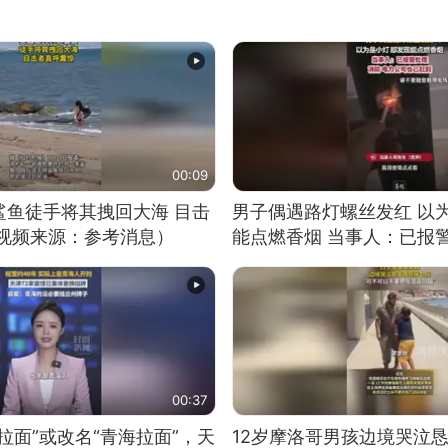
00:09
鲨鱼徒手将其拽回大海 目击
男子偶遇路灯螺丝发红 以
（视频来源：参考消息）
能点燃香烟 当事人：已报
00:37
拉面”或改名“青海拉面”，天
12岁摩洛哥男孩边境哭泣