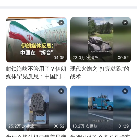
04:35
23.0万 次播放
00:52
封锁海峡不管用了？伊朗
现代火炮之“打完就跑”的
媒体罕见反思：中国到底
战术
是不是在"拆台"
25.2万 次播放
00:52
13.2万 次播放
01:29