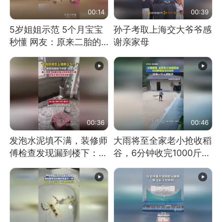
00:14
00:39
5岁姐姐示范 5个月宝宝
孙子考取上海交大爷爷感
秒懂 网友：原来二胎的
谢亲家母
快乐长这样
00:36
00:46
发泡水泥填不满，装修师
大雨将至全家老小抢收稻
傅检查发现漏到楼下：出
谷，6分钟收完1000斤，
风口未延伸到外墙
没有一个人掉链子