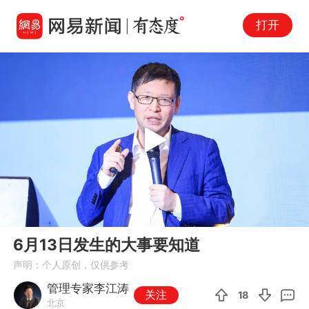
打开
Play
00:00
13:11
En
6月13日发生的大事要知道
fu
声明：个人原创，仅供参考
管理专家李江涛
关注
18
北京