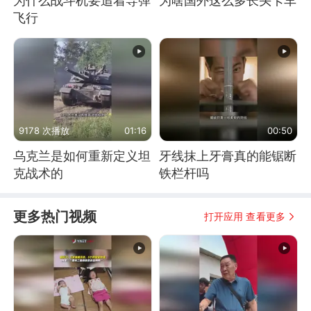
为什么战斗机要追着导弹
为啥国外这么多长头卡车
飞行
9178 次播放
01:16
00:50
乌克兰是如何重新定义坦
牙线抹上牙膏真的能锯断
克战术的
铁栏杆吗
更多热门视频
打开应用 查看更多