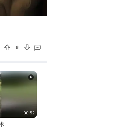
06:16
Enter
fullscreen
6
00:52
术