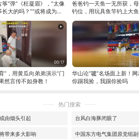
筝“弹”《枉凝眉》，“太像
爸爸钓一天鱼一无所获，母
长大的吗？”“或将成为首
钓位，用玩具鱼竿钓上大鱼
筝的选手。”（来源：新华每
00:17
育”，用黄瓜向弟弟演示“门
华山论“毽”名场面上新！
：果然言传不如身教！
你踢我捡，我踢你捡吗
热门搜索
或由烟头引起
台风白海豚闭眼了
将带来多大影响