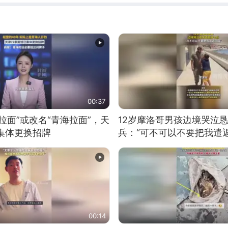
00:37
拉面”或改名“青海拉面”，天
12岁摩洛哥男孩边境哭泣
集体更换招牌
兵：“可不可以不要把我遣返
00:14