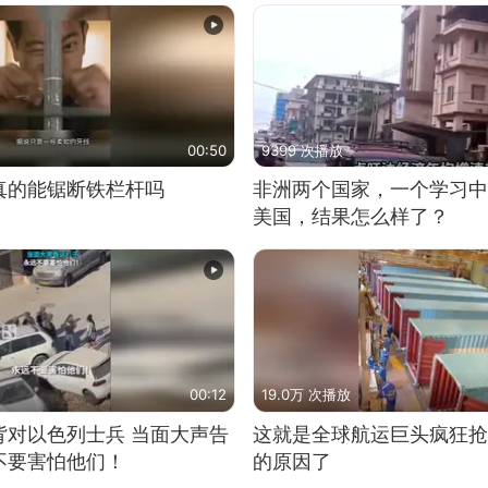
00:50
9399 次播放
真的能锯断铁栏杆吗
非洲两个国家，一个学习中
美国，结果怎么样了？
00:12
19.0万 次播放
背对以色列士兵 当面大声告
这就是全球航运巨头疯狂抢
不要害怕他们！
的原因了