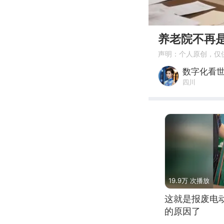
00:00
养老院不再是
声明：个人原创，仅
数字化看
四川
19.9万 次播放
这就是报废电
的原因了