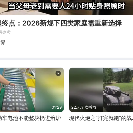
终点：2026新规下四类家庭需重新选择
供参考
世界
01:29
22.7万 次播放
动车电池不能整块扔进熔炉
现代火炮之“打完就跑”的战