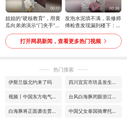
00:17
00:36
姐姐的“硬核教育”，用黄
发泡水泥填不满，装修师
瓜向弟弟演示“门夹手”，
傅检查发现漏到楼下：出
网友：果然言传不如身
风口未延伸到外墙
教！
打开网易新闻，查看更多热门视频
热门搜索
伊斯兰版北约来了吗
四川宜宾市珙县发生3.4级地震
视频丨中国东方电气集团原党组副书记、董事宋致远被查
台风白海豚闭眼浙江上海处于危险半圆
白海豚将正面袭击贯穿浙江
中国父女泰国骑摩托车坠崖1死1伤