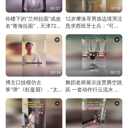
00:37
00:19
你楼下的“兰州拉面”或改
12岁摩洛哥男孩边境哭泣
名“青海拉面”，天津72家
恳求西班牙士兵：“可不
面馆已集体更换招牌
可以不要把我遣返回国”
00:14
00:12
博主口技模仿古
舞蹈老师展示连贯腾空跳
筝“弹”《枉凝眉》，“太
跃 一套动作行云流水 节
像了～你是吃古筝长大的
奏感拉满 网友：怎么做
吗？”“或将成为首位考级
到又舞又武的？
不带古筝的选手。”（来
源：新华每日电讯）