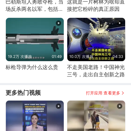
巴勒斯坦人勇敢夺枪，当
这就是一片树林为啥却直
场反杀两名以军，包括一
接把它粉碎的真正原因
名少校
19.2万 次播放
01:49
10.0万 次播放
04:33
标枪导弹为什么这么贵
不走美国老路！中国神光
三号，走出自主创新之路
更多热门视频
打开应用 查看更多