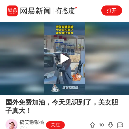
打开
Play
00:00
00:11
En
国外免费加油，今天见识到了，美女胆
fu
子真大！
搞笑猕猴桃
关注
10
辽宁