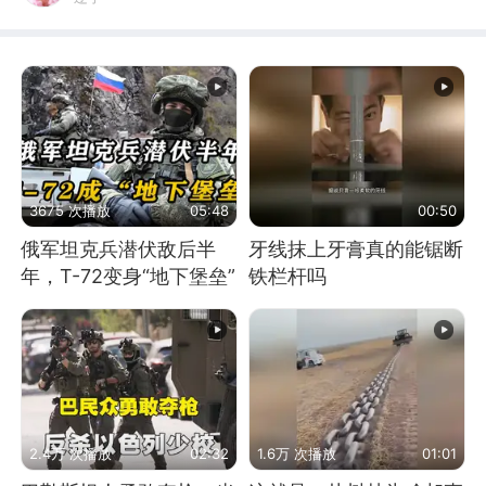
3675 次播放
05:48
00:50
俄军坦克兵潜伏敌后半
牙线抹上牙膏真的能锯断
年，T-72变身“地下堡垒”
铁栏杆吗
2.4万 次播放
02:32
1.6万 次播放
01:01