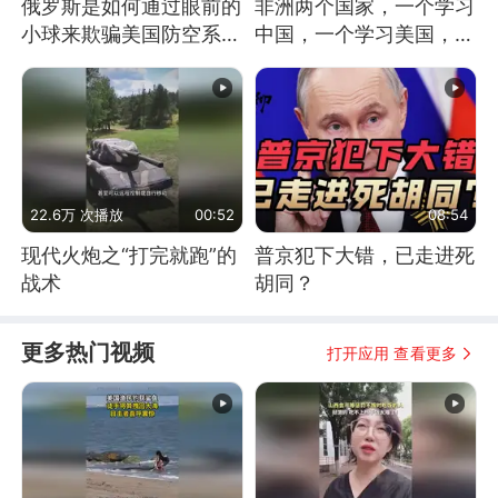
俄罗斯是如何通过眼前的
非洲两个国家，一个学习
小球来欺骗美国防空系统
中国，一个学习美国，结
的
果怎么样了？
22.6万 次播放
00:52
08:54
现代火炮之“打完就跑”的
普京犯下大错，已走进死
战术
胡同？
更多热门视频
打开应用 查看更多