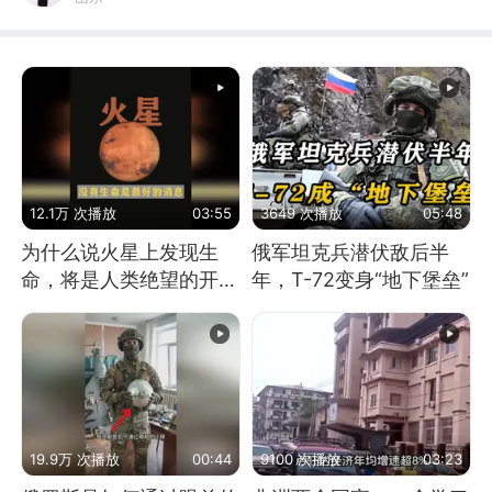
12.1万 次播放
03:55
3649 次播放
05:48
为什么说火星上发现生
俄军坦克兵潜伏敌后半
命，将是人类绝望的开
年，T-72变身“地下堡垒”
始？
19.9万 次播放
00:44
9100 次播放
03:23