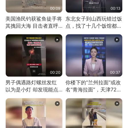
00:09
00:13
美国渔民钓获鲨鱼徒手将
东北女子到山西玩错过饭
其拽回大海 目击者直呼
点，找了十几个饭馆都没
震惊 （视频来源：参考
开门：午休到几点
消息）
00:20
00:37
男子偶遇路灯螺丝发红
你楼下的“兰州拉面”或改
以为是小灯 却发现能点
名“青海拉面”，天津72家
燃香烟 当事人：已报警
面馆已集体更换招牌
处理