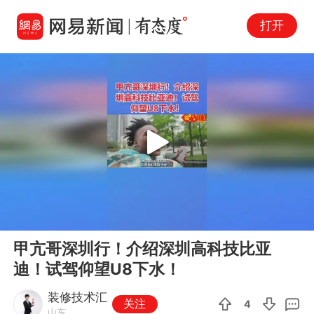
打开
Play
00:00
52:22
En
甲亢哥深圳行！介绍深圳高科技比亚
fu
迪！试驾仰望U8下水！
装修技术汇
关注
4
山东