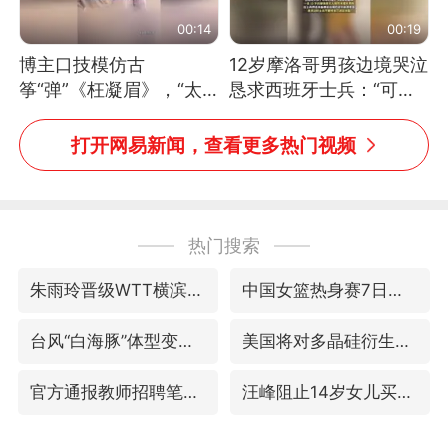
00:14
00:19
博主口技模仿古
12岁摩洛哥男孩边境哭泣
筝“弹”《枉凝眉》，“太
恳求西班牙士兵：“可不
像了～你是吃古筝长大的
可以不要把我遣返回国”
吗？”“或将成为首位考级
打开网易新闻，查看更多热门视频
不带古筝的选手。”（来
源：新华每日电讯）
热门搜索
朱雨玲晋级WTT横滨冠军赛女单八强
中国女篮热身赛7日将战尼日利亚
台风“白海豚”体型变大！环流面积接近13个浙江那么大
美国将对多晶硅衍生品加征15%关税
官方通报教师招聘笔试前13名被淘汰
汪峰阻止14岁女儿买大牌