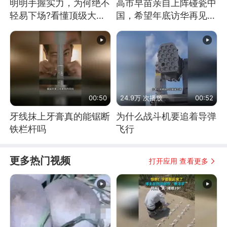
明明手握实力，为何绝不
高市早苗亲自上阵碰瓷中
轻易下场?看懂顶级大国
国，希望年底访华再见中
谋略
方一面
00:50
24.9万 次播放
00:52
牙线抹上牙膏真的能锯断
为什么战斗机要追着导弹
铁栏杆吗
飞行
更多热门视频
打开应用 查看更多