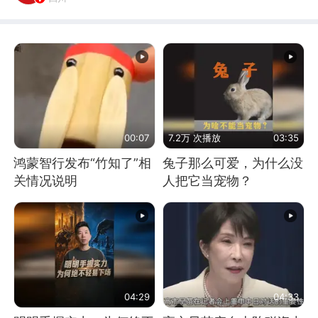
00:07
7.2万 次播放
03:35
鸿蒙智行发布“竹知了”相
兔子那么可爱，为什么没
关情况说明
人把它当宠物？
04:29
04:33