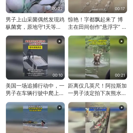
00:22
00:17
男子上山采菌偶然发现鸡
惊艳！字都飘起来了 博
枞菌窝，原地守1天等它
主在田间创作“悬浮字” 网
长大：挖了140多朵
友：真·裸眼3D！
00:10
00:21
美国一场追捕行动中，一
距离仅几英尺！阿拉斯加
男子在车辆行驶中爬上车
一男子淡定拍下灰熊水中
顶跳舞。（新京报）
捕食鲑鱼全程