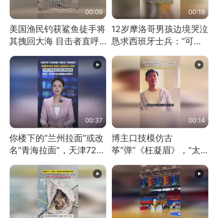
00:09
00:19
美国渔民钓获鲨鱼徒手将
12岁摩洛哥男孩边境哭泣
其拽回大海 目击者直呼
恳求西班牙士兵：“可不
震惊 （视频来源：参考
可以不要把我遣返回国”
消息）
00:37
00:14
你楼下的“兰州拉面”或改
博主口技模仿古
名“青海拉面”，天津72家
筝“弹”《枉凝眉》，“太
面馆已集体更换招牌
像了～你是吃古筝长大的
吗？”“或将成为首位考级
不带古筝的选手。”（来
源：新华每日电讯）