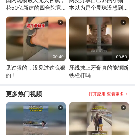
国内规模最大无人古镇，
网友分享自己养的小猫，
花50亿新建的四合院竟
本以为是个灵珠没想到是
没人住，发生了啥
魔丸
00:49
00:50
见过狠的，没见过这么狠
牙线抹上牙膏真的能锯断
的！
铁栏杆吗
更多热门视频
打开应用 查看更多