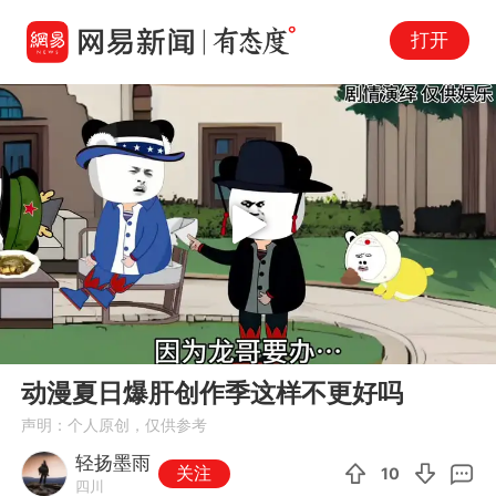
打开
Play
00:00
02:40
En
动漫夏日爆肝创作季这样不更好吗
fu
声明：个人原创，仅供参考
轻扬墨雨
关注
10
四川