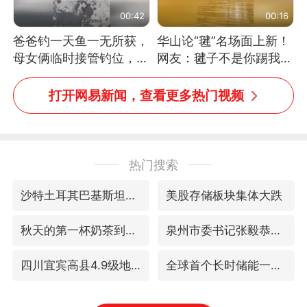
00:42
00:16
爸爸钓一天鱼一无所获，
华山论“毽”名场面上新！
母女俩临时接管钓位，用
网友：毽子不是你踢我
玩具鱼竿钓上大鱼
捡，我踢你捡吗
打开网易新闻，查看更多热门视频
热门搜索
沙特土耳其巴基斯坦签署共同防务协议
美股存储板块集体大跌
秋天的第一杯奶茶到底有多火
泉州市委书记张毅恭被查
四川宜宾高县4.9级地震致1死
全球首个长时储能一体化产业园量产