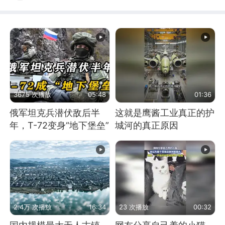
3675 次播放
05:48
01:36
俄军坦克兵潜伏敌后半
这就是鹰酱工业真正的护
年，T-72变身“地下堡垒”
城河的真正原因
2.4万 次播放
16:34
23 次播放
00:32